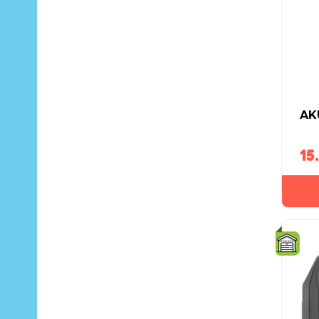
AK
15