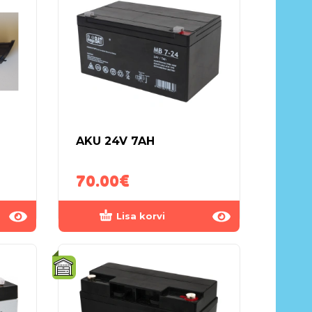
AKU 24V 7AH
70.00
€
Lisa korvi