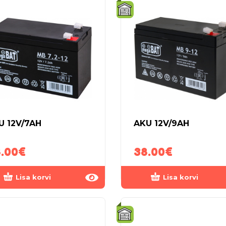
U 12V/7AH
AKU 12V/9AH
.00
€
38.00
€
Lisa korvi
Lisa korvi