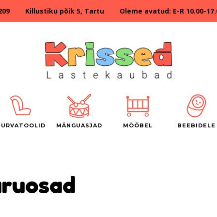
209 Killustiku põik 5, Tartu Oleme avatud: E-R 10.00-17.00
TURVATOOLID
MÄNGUASJAD
MÖÖBEL
BEEBIDELE
ruosad