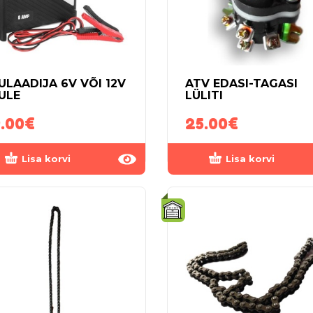
ULAADIJA 6V VÕI 12V
ATV EDASI-TAGASI
ULE
LÜLITI
.00
€
25.00
€
Lisa korvi
Lisa korvi