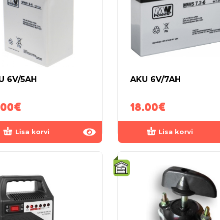
U 6V/5AH
AKU 6V/7AH
.00
€
18.00
€
Lisa korvi
Lisa korvi