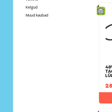
Kelgud
Muud kaubad
48
TA
LÜ
28