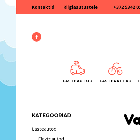
+372 5342 0
Kontaktid
Riigiasutustele
LASTEAUTOD
LASTERATTAD
Va
KATEGOORIAD
Lasteautod
Elektriautod