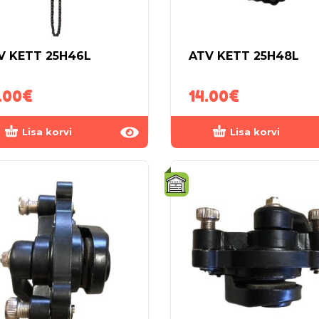
V KETT 25H46L
ATV KETT 25H48L
.00
€
14.00
€
Lisa korvi
Lisa korvi