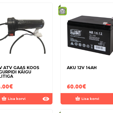
V ATV GAAS KOOS
AKU 12V 14AH
GURPIDI KÄIGU
LITIGA
.00
€
60.00
€
Lisa korvi
Lisa korvi