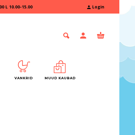
 L 10.00-15.00
Login
VANKRID
MUUD KAUBAD