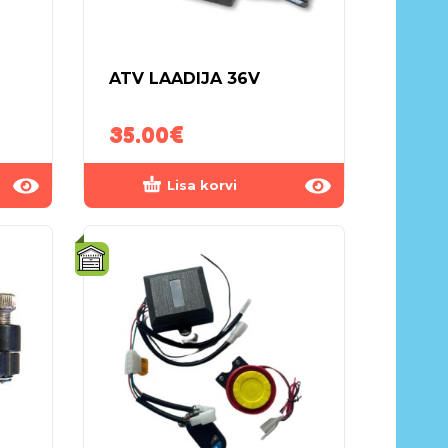
ATV LAADIJA 36V
35.00
€
Lisa korvi