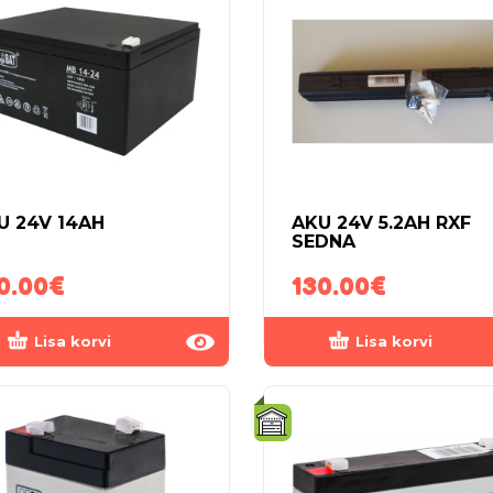
U 24V 14AH
AKU 24V 5.2AH RXF
SEDNA
0.00
€
130.00
€
Lisa korvi
Lisa korvi