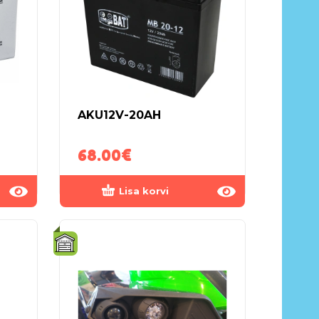
AKU12V-20AH
68.00
€
Lisa korvi