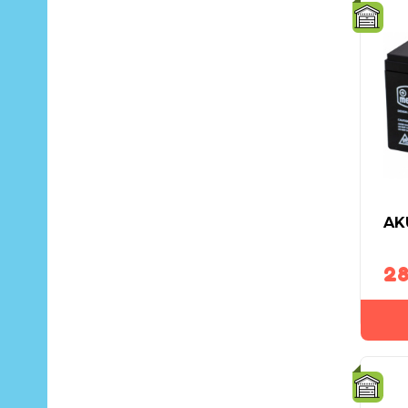
AK
28