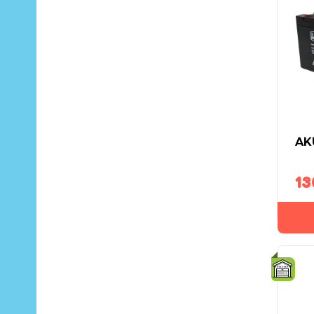
AK
13