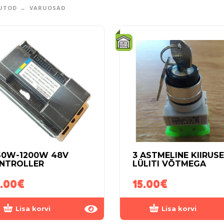
UTOD
VARUOSAD
60W-1200W 48V
3 ASTMELINE KIIRUS
NTROLLER
LÜLITI VÕTMEGA
.00
€
15.00
€
Lisa korvi
Lisa korvi