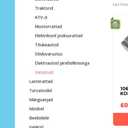
LASTEA
Traktorid
ATV-d
Mootorrattad
Elektrilised jooksurattad
Tõukeautod
Sõiduvarustus
Elektriautod järeltellimisega
Varuosad
Lasterattad
10
Turvatoolid
KO
Mänguasjad
60
Mööbel
Beebidele
Vankrid