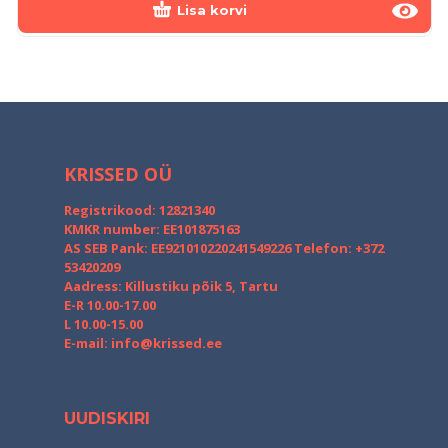
Lisa korvi
KRISSED OÜ
Registrikood: 12821340
KMKR number: EE101875163
AS SEB Pank: EE921010220241549226
Telefon: +372
53420209
Aadress: Killustiku põik 5, Tartu
E-R 10.00-17.00
L 10.00-15.00
E-mail:
info@krissed.ee
UUDISKIRI