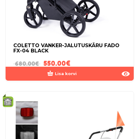
COLETTO VANKER-JALUTUSKÄRU FADO
FX-04 BLACK
550.00
€
680.00
€
Lisa korvi