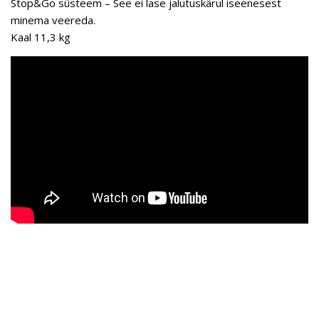
Stop&Go süsteem – See ei lase jalutuskärul iseenesest
minema veereda.
Kaal 11,3 kg