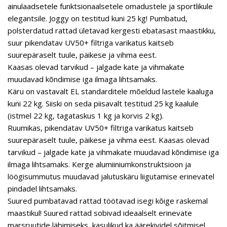
ainulaadsetele funktsionaalsetele omadustele ja sportlikule
elegantsile. Joggy on testitud kuni 25 kg! Pumbatud,
polsterdatud rattad ületavad kergesti ebatasast maastikku,
suur pikendatav UV50+ filtriga varikatus kaitseb
suurepäraselt tuule, päikese ja vihma eest.
Kaasas olevad tarvikud – jalgade kate ja vihmakate
muudavad kõndimise iga ilmaga lihtsamaks.
Käru on vastavalt EL standarditele mõeldud lastele kaaluga
kuni 22 kg. Siiski on seda piisavalt testitud 25 kg kaalule
(istmel 22 kg, tagataskus 1 kg ja korvis 2 kg).
Ruumikas, pikendatav UV50+ filtriga varikatus kaitseb
suurepäraselt tuule, päikese ja vihma eest. Kaasas olevad
tarvikud – jalgade kate ja vihmakate muudavad kõndimise iga
ilmaga lihtsamaks. Kerge alumiiniumkonstruktsioon ja
löögisummutus muudavad jalutuskäru liigutamise erinevatel
pindadel lihtsamaks.
Suured pumbatavad rattad töötavad isegi kõige raskemal
maastikul! Suured rattad sobivad ideaalselt erinevate
marsruutide läbimiseks, kasulikud ka äärekividel sõitmisel.