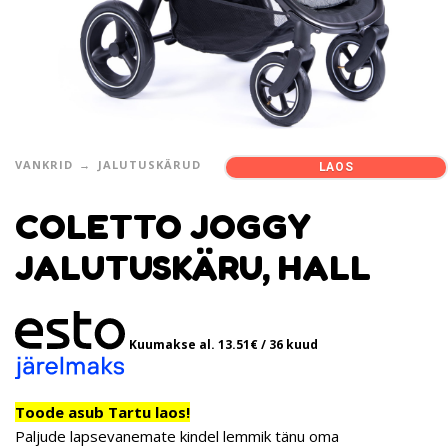
VANKRID
JALUTUSKÄRUD
LAOS
COLETTO JOGGY
JALUTUSKÄRU, HALL
Kuumakse al.
13.51
€
/ 36 kuud
Toode asub Tartu laos!
Paljude lapsevanemate kindel lemmik tänu oma