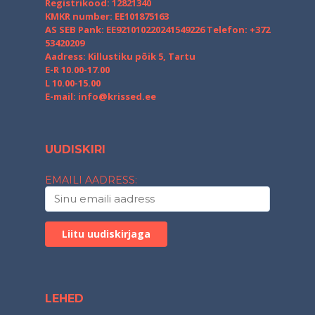
Registrikood: 12821340
KMKR number: EE101875163
AS SEB Pank: EE921010220241549226
Telefon: +372
53420209
Aadress: Killustiku põik 5, Tartu
E-R 10.00-17.00
L 10.00-15.00
E-mail:
info@krissed.ee
UUDISKIRI
EMAILI AADRESS:
LEHED