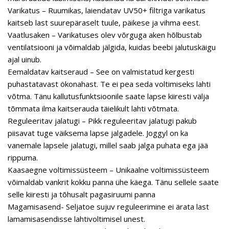
Varikatus – Ruumikas, laiendatav UV50+ filtriga varikatus
kaitseb last suurepäraselt tuule, päikese ja vihma eest.
Vaatlusaken – Varikatuses olev võrguga aken hõlbustab
ventilatsiooni ja võimaldab jälgida, kuidas beebi jalutuskäigu
ajal uinub.
Eemaldatav kaitseraud – See on valmistatud kergesti
puhastatavast ökonahast. Te ei pea seda voltimiseks lahti
võtma. Tänu kallutusfunktsioonile saate lapse kiiresti välja
tõmmata ilma kaitserauda täielikult lahti võtmata.
Reguleeritav jalatugi – Pikk reguleeritav jalatugi pakub
piisavat tuge väiksema lapse jalgadele. Joggyl on ka
vanemale lapsele jalatugi, millel saab jalga puhata ega jää
rippuma.
Kaasaegne voltimissüsteem – Unikaalne voltimissüsteem
võimaldab vankrit kokku panna ühe käega. Tänu sellele saate
selle kiiresti ja tõhusalt pagasiruumi panna
Magamisasend- Seljatoe sujuv reguleerimine ei ärata last
lamamisasendisse lahtivoltimisel unest.