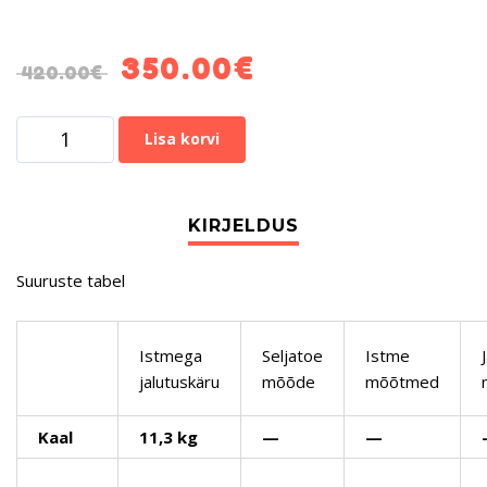
350.00
€
420.00
€
Lisa korvi
Suuruste tabel
Istmega
Seljatoe
Istme
jalutuskäru
mõõde
mõõtmed
Kaal
11,3 kg
—
—