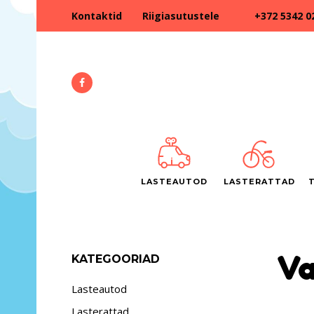
+372 5342 0
Kontaktid
Riigiasutustele
LASTEAUTOD
LASTERATTAD
Va
KATEGOORIAD
Lasteautod
Lasterattad