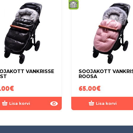
OJAKOTT VANKRISSE
SOOJAKOTT VANKRI
ST
ROOSA
.00
€
65.00
€
Lisa korvi
Lisa korvi