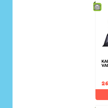
KA
VA
26