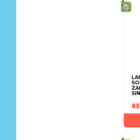
LA
SO
ZA
SI
85