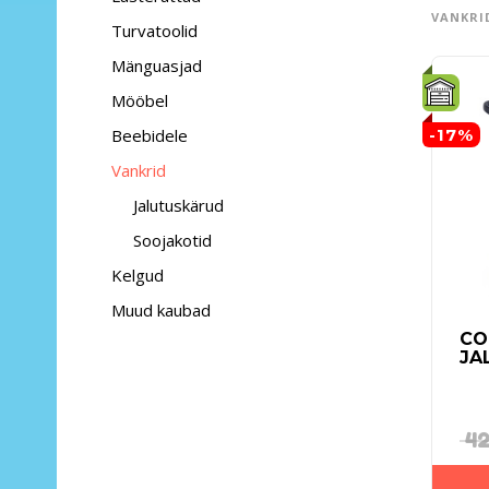
VANKRI
Turvatoolid
Mänguasjad
Mööbel
Beebidele
-17%
Vankrid
Jalutuskärud
Soojakotid
Kelgud
Muud kaubad
CO
JA
42