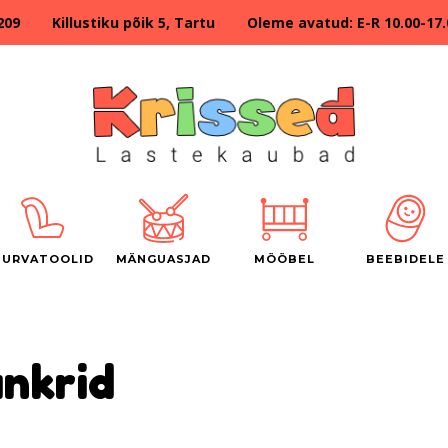
209 Killustiku põik 5, Tartu Oleme avatud: E-R 10.00-17.00
TURVATOOLID
MÄNGUASJAD
MÖÖBEL
BEEBIDELE
nkrid