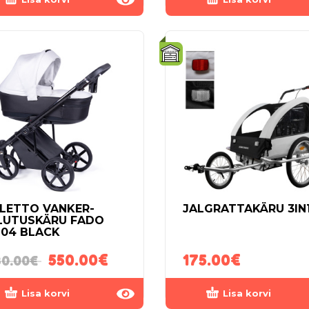
LETTO VANKER-
JALGRATTAKÄRU 3IN
LUTUSKÄRU FADO
-04 BLACK
550.00
€
175.00
€
0.00
€
Lisa korvi
Lisa korvi