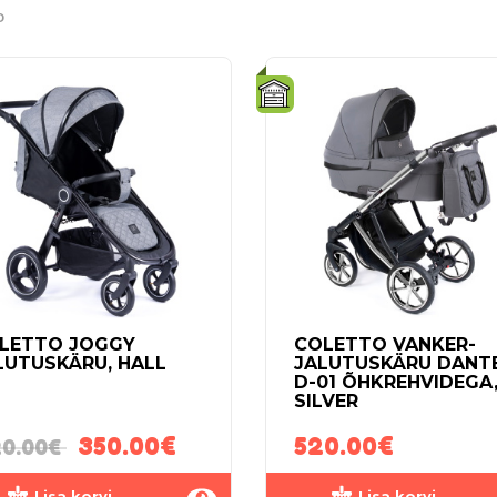
D
LETTO JOGGY
COLETTO VANKER-
LUTUSKÄRU, HALL
JALUTUSKÄRU DANT
D-01 ÕHKREHVIDEGA
SILVER
350.00
€
520.00
€
0.00
€
Lisa korvi
Lisa korvi