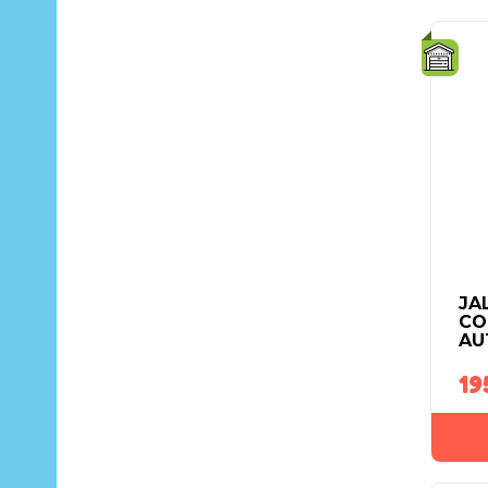
JA
CO
AU
19