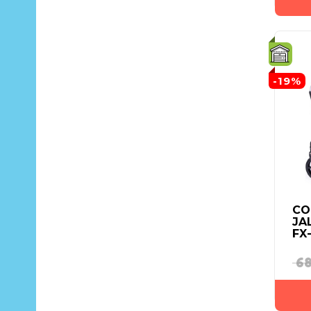
-19%
CO
JA
FX
68