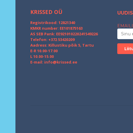
KRISSED OÜ
UUDIS
Registrikood: 12821340
EMAILI
KMKR number: EE101875163
AS SEB Pank: EE921010220241549226
Telefon: +372 53420209
Aadress: Killustiku põik 5, Tartu
E-R 10.00-17.00
L 10.00-15.00
E-mail:
info@krissed.ee