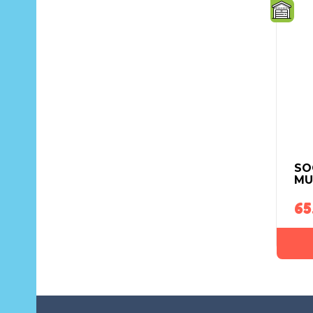
SO
MU
65