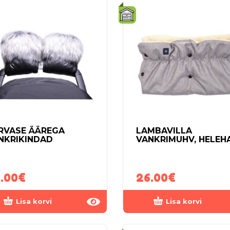
RVASE ÄÄREGA
LAMBAVILLA
NKRIKINDAD
VANKRIMUHV, HELEH
.00
€
26.00
€
Lisa korvi
Lisa korvi