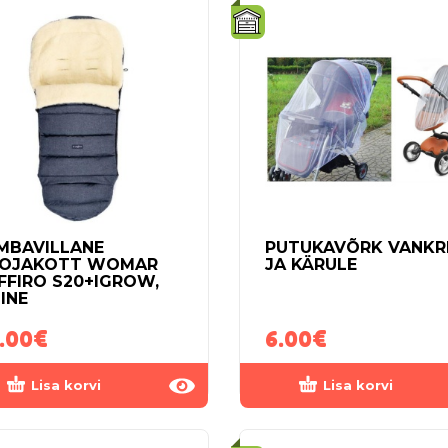
MBAVILLANE
PUTUKAVÕRK VANKR
OJAKOTT WOMAR
JA KÄRULE
FFIRO S20+IGROW,
NINE
.00
€
6.00
€
Lisa korvi
Lisa korvi