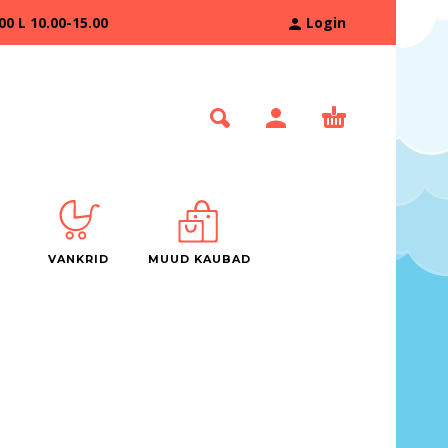
 L 10.00-15.00
Login
VANKRID
MUUD KAUBAD