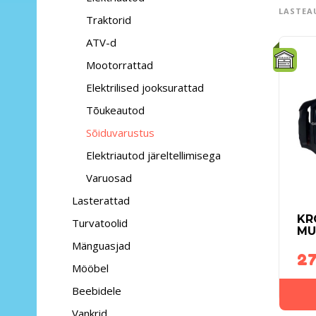
LASTEA
Traktorid
ATV-d
Mootorrattad
Elektrilised jooksurattad
Tõukeautod
Sõiduvarustus
Elektriautod järeltellimisega
Varuosad
Lasterattad
KR
Turvatoolid
MU
Mänguasjad
27
Mööbel
Beebidele
Vankrid