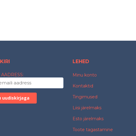
KIRI
LEHED
 AADRESS:
Minu konto
Kontaktid
Tingimused
Liisi järelmaks
Esto järelmaks
Toote tagastamine