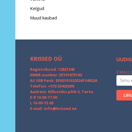
Kelgud
Muud kaubad
KRISSED OÜ
UUDIS
Registrikood: 12821340
EMAILI
KMKR number: EE101875163
AS SEB Pank: EE921010220241549226
Telefon: +372 53420209
Aadress: Killustiku põik 5, Tartu
E-R 10.00-17.00
L 10.00-15.00
E-mail:
info@krissed.ee