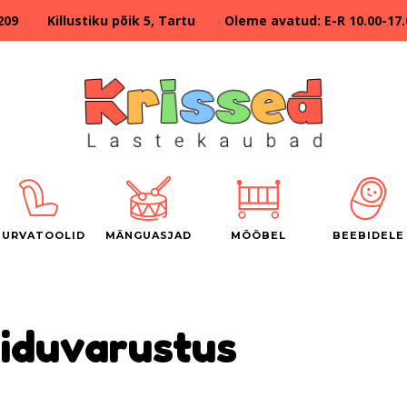
209 Killustiku põik 5, Tartu Oleme avatud: E-R 10.00-17.00
TURVATOOLID
MÄNGUASJAD
MÖÖBEL
BEEBIDELE
iduvarustus