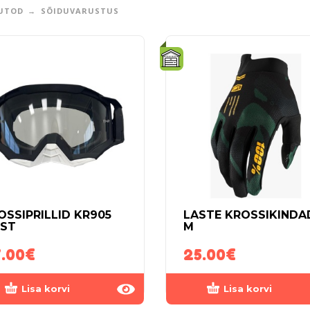
UTOD
SÕIDUVARUSTUS
OSSIPRILLID KR905
LASTE KROSSIKINDA
ST
M
.00
€
25.00
€
Lisa korvi
Lisa korvi