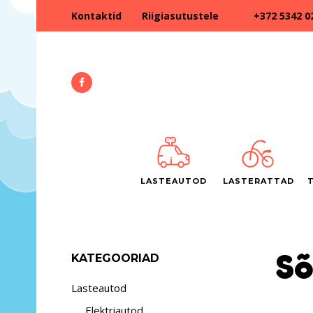
+372 5342 0
Kontaktid
Riigiasutustele
LASTEAUTOD
LASTERATTAD
Sõ
KATEGOORIAD
Lasteautod
Elektriautod