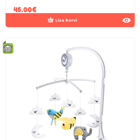
45.00
€
Lisa korvi