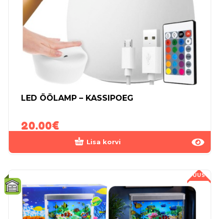
LED ÖÖLAMP – KASSIPOEG
20.00
€
Lisa korvi
UUS