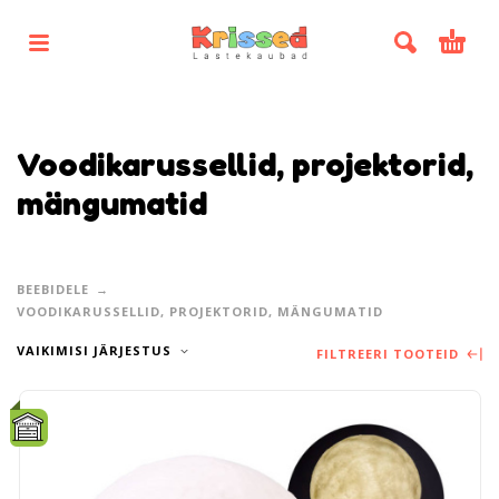
Voodikarussellid, projektorid,
mängumatid
BEEBIDELE
VOODIKARUSSELLID, PROJEKTORID, MÄNGUMATID
VAIKIMISI JÄRJESTUS
FILTREERI TOOTEID