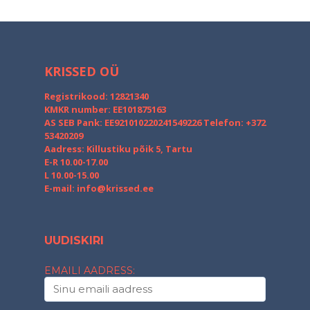
KRISSED OÜ
Registrikood: 12821340
KMKR number: EE101875163
AS SEB Pank: EE921010220241549226
Telefon: +372
53420209
Aadress: Killustiku põik 5, Tartu
E-R 10.00-17.00
L 10.00-15.00
E-mail:
info@krissed.ee
UUDISKIRI
EMAILI AADRESS: