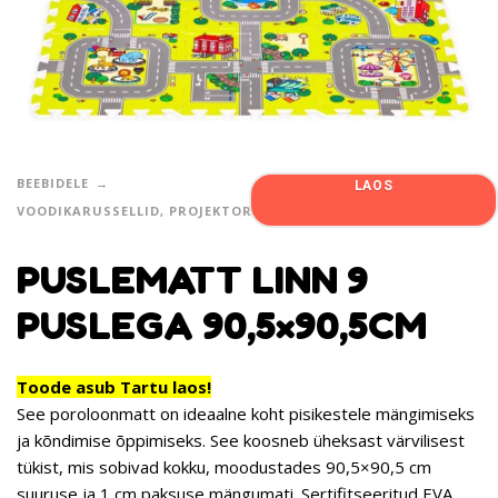
BEEBIDELE
LAOS
VOODIKARUSSELLID, PROJEKTORID, MÄNGUMATID
PUSLEMATT LINN 9
PUSLEGA 90,5×90,5CM
Toode asub Tartu laos!
See poroloonmatt on ideaalne koht pisikestele mängimiseks
ja kõndimise õppimiseks. See koosneb
üheksast värvilisest
tükist
, mis sobivad kokku, moodustades
90,5×90,5 cm
suuruse ja 1 cm paksuse mängumati.
Sertifitseeritud EVA