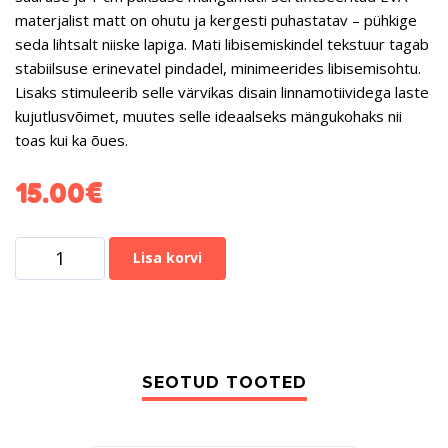
materjalist
matt on ohutu ja kergesti puhastatav – pühkige
seda lihtsalt niiske lapiga. Mati
libisemiskindel tekstuur
tagab
stabiilsuse erinevatel pindadel, minimeerides libisemisohtu.
Lisaks stimuleerib selle värvikas disain
linnamotiividega
laste
kujutlusvõimet, muutes selle ideaalseks mängukohaks nii
toas kui ka õues.
15.00
€
Lisa korvi
SEOTUD TOOTED