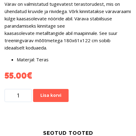
Värav on valmistatud
tugevatest terastorudest, mis on
ühendatud kruvide ja riividega.
Võrk kinnitatakse väravaraami
külge kaasasolevate nööride
abil
. Värava stabiilsuse
parandamiseks kinnitage see
kaasasolevate
metalltangide
abil maapinnale. See suur
treeningvärav mõõtmetega
180x61x122 cm
sobib
ideaalselt koduaeda.
Materjal:
Teras
55.00
€
Lisa korvi
SEOTUD TOOTED