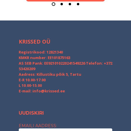
KRISSED OÜ
Registrikood: 12821340
KMKR number: EE101875163
AS SEB Pank: EE921010220241549226
Telefon: +372
53420209
Aadress: Killustiku põik 5, Tartu
E-R 10.00-17.00
L 10.00-15.00
E-mail:
info@krissed.ee
UUDISKIRI
EMAILI AADRESS: