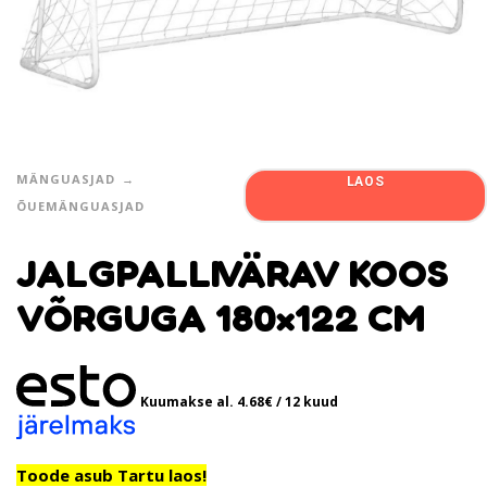
MÄNGUASJAD
LAOS
ÕUEMÄNGUASJAD
JALGPALLIVÄRAV KOOS
VÕRGUGA 180×122 CM
Kuumakse al.
4.68
€
/ 12 kuud
Toode asub Tartu laos!