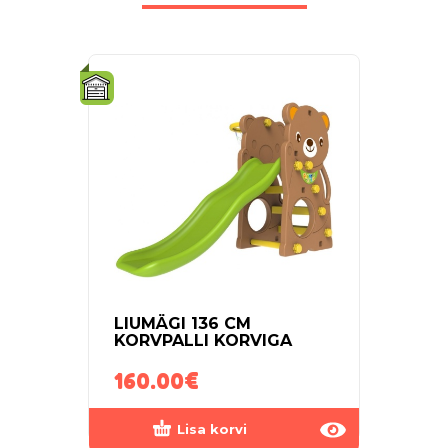
LIUMÄGI 136 CM
LIIK
KORVPALLI KORVIGA
160.00
€
35.
Lisa korvi