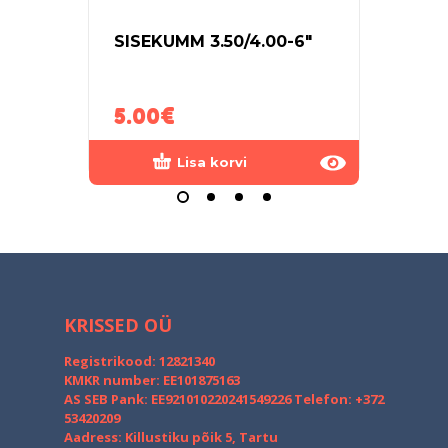
SISEKUMM 3.50/4.00-6″
PATA
1,5V
5.00
€
0.5
Lisa korvi
KRISSED OÜ
Registrikood: 12821340
KMKR number: EE101875163
AS SEB Pank: EE921010220241549226
Telefon: +372
53420209
Aadress: Killustiku põik 5, Tartu