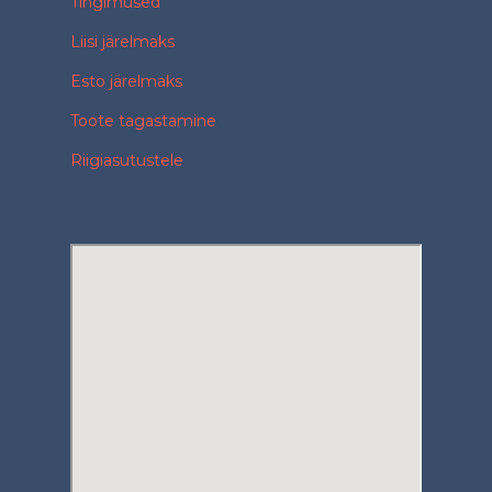
Tingimused
Liisi järelmaks
Esto järelmaks
Toote tagastamine
Riigiasutustele