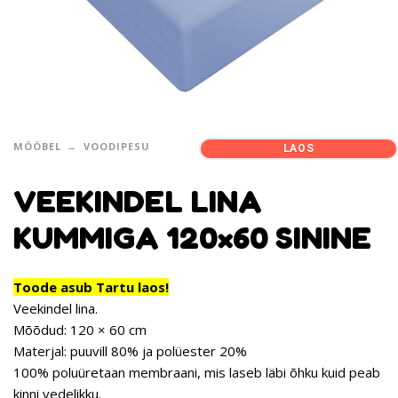
MÖÖBEL
VOODIPESU
LAOS
VEEKINDEL LINA
KUMMIGA 120×60 SININE
Toode asub Tartu laos!
Veekindel lina.
Mõõdud: 120 × 60 cm
Materjal: puuvill 80% ja polüester 20%
100% poluüretaan membraani, mis laseb läbi õhku kuid peab
kinni vedelikku.