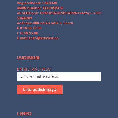
Registrikood: 12821340
KMKR number: EE101875163
AS SEB Pank: EE921010220241549226
Telefon: +372
53420209
Aadress: Killustiku põik 5, Tartu
E-R 10.00-17.00
L 10.00-15.00
E-mail:
info@krissed.ee
UUDISKIRI
EMAILI AADRESS:
LEHED