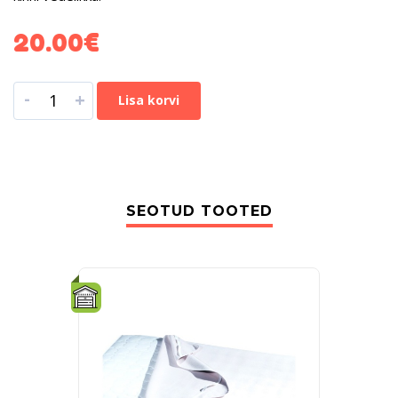
20.00
€
-
+
Lisa korvi
SEOTUD TOOTED