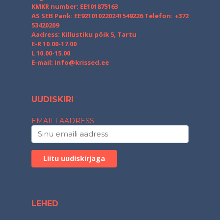
KMKR number: EE101875163
AS SEB Pank: EE921010220241549226
Telefon: +372
53420209
Aadress: Killustiku põik 5, Tartu
E-R 10.00-17.00
L 10.00-15.00
E-mail:
info@krissed.ee
UUDISKIRI
EMAILI AADRESS:
LEHED