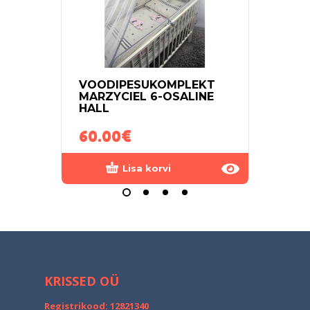
VOODIPESUKOMPLEKT
VEEK
MARZYCIEL 6-OSALINE
MAD
HALL
KUM
60.00
€
20.
Lisa korvi
KRISSED OÜ
Registrikood: 12821340