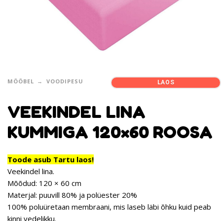
MÖÖBEL
VOODIPESU
LAOS
VEEKINDEL LINA
KUMMIGA 120×60 ROOSA
Toode asub Tartu laos!
Veekindel lina.
Mõõdud: 120 × 60 cm
Materjal: puuvill 80% ja polüester 20%
100% poluüretaan membraani, mis laseb läbi õhku kuid peab
kinni vedelikku.