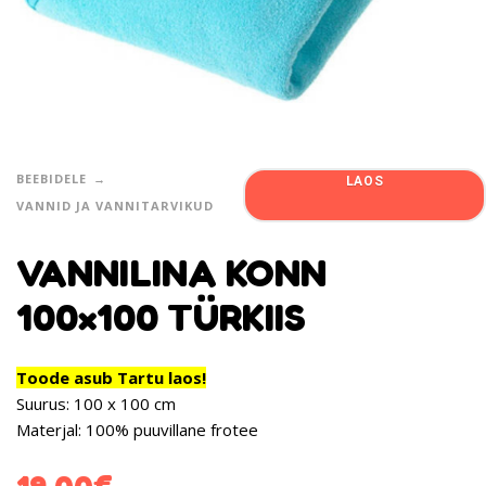
BEEBIDELE
LAOS
VANNID JA VANNITARVIKUD
VANNILINA KONN
100×100 TÜRKIIS
Toode asub Tartu laos!
Suurus: 100 x 100 cm
Materjal: 100% puuvillane frotee
19.00
€