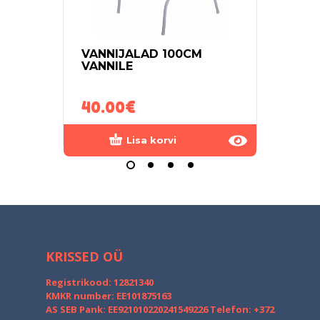
VANNIJALAD 100CM
KOK
VANNILE
BEEB
ROO
40.00
€
65.
Lisa korvi
KRISSED OÜ
Registrikood: 12821340
KMKR number: EE101875163
AS SEB Pank: EE921010220241549226
Telefon: +372