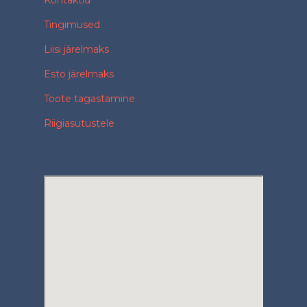
Tingimused
Liisi järelmaks
Esto järelmaks
Toote tagastamine
Riigiasutustele