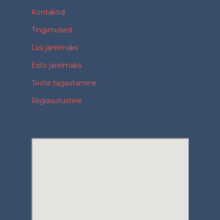
Kontaktid
Tingimused
Liisi järelmaks
Esto järelmaks
Toote tagastamine
Riigiasutustele