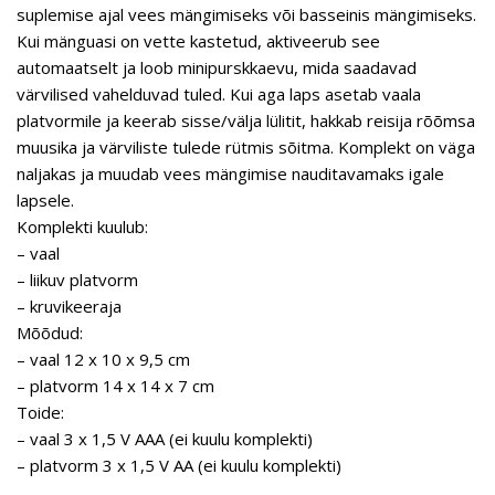
suplemise ajal vees mängimiseks või basseinis mängimiseks.
Kui mänguasi on vette kastetud, aktiveerub see
automaatselt ja loob minipurskkaevu, mida saadavad
värvilised vahelduvad tuled. Kui aga laps asetab vaala
platvormile ja keerab sisse/välja lülitit, hakkab reisija rõõmsa
muusika ja värviliste tulede rütmis sõitma. Komplekt on väga
naljakas ja muudab vees mängimise nauditavamaks igale
lapsele.
Komplekti kuulub:
– vaal
– liikuv platvorm
– kruvikeeraja
Mõõdud:
– vaal 12 x 10 x 9,5 cm
– platvorm 14 x 14 x 7 cm
Toide:
– vaal 3 x 1,5 V AAA (ei kuulu komplekti)
– platvorm 3 x 1,5 V AA (ei kuulu komplekti)