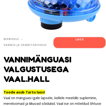
BEEBIDELE
LAOS
VANNID JA VANNITARVIKUD
VANNIMÄNGUASI
VALGUSTUSEGA
VAAL.HALL
Toode asub Tartu laos!
Vaal on mänguasi igale lapsele, kellele meeldib suplemine,
mereloomad ja liikuvad sõidukid. Vaal ise on mõeldud õhtuse