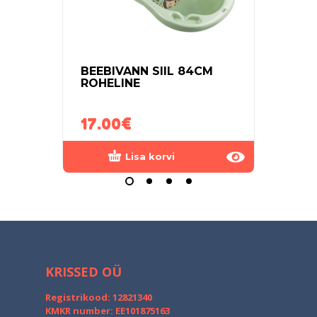
BEEBIVANN SIIL 84CM
PISS
ROHELINE
ROO
17.00
€
7.0
Lisa korvi
KRISSED OÜ
Registrikood: 12821340
KMKR number: EE101875163