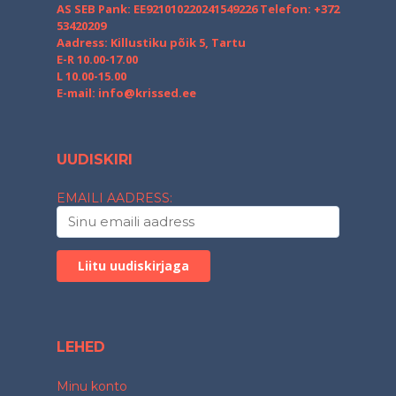
AS SEB Pank: EE921010220241549226
Telefon: +372
53420209
Aadress: Killustiku põik 5, Tartu
E-R 10.00-17.00
L 10.00-15.00
E-mail:
info@krissed.ee
UUDISKIRI
EMAILI AADRESS:
LEHED
Minu konto