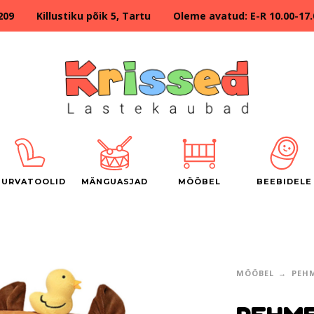
209 Killustiku põik 5, Tartu Oleme avatud: E-R 10.00-17.00
TURVATOOLID
MÄNGUASJAD
MÖÖBEL
BEEBIDELE
MÖÖBEL
PEH