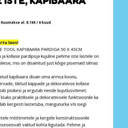
 ISTE, KAPIBAARA
Kuumakse al.
8.16
€
/ 6 kuud
tu laos!
E TOOL KAPIBAARA PARDIGA 50 X 45CM
ja kollase pardipoja kujuline pehme iste lastele on
iese, mis on disainitud just kõige pisemaid silmas
datud kapibaara disain oma armsa koonu,
õrvade, tikitud käppade ja dekoratiivse kollase
ab pisikesi ja ergutab nende kujutlusvõimet.
lisaks praktilisele ja dekoratiivsele funktsioonile ka
dab kergesti lastetuba, mängunurka või isegi
ele mõõtmetele ja kergele konstruktsioonile
iseseisvalt valitud kohta liigutada. Pehme ja