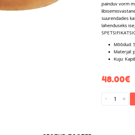
painduv vorm mi
libisemisvastane
suurendades kas
lahenduseks ise
SPETSIFIKATSI
Mõõdud: 5
Materjal: 
Kuju: Kapi
48.00
€
-
+