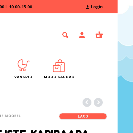
 L 10.00-15.00
Login
VANKRID
MUUD KAUBAD
ME MÖÖBEL
LAOS