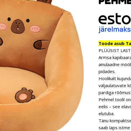
PEHME
Toode asub Tar
PLÜÜSIST LAST
Armsa kapibaara 
ainulaadne mööbl
pidades.
Hoolikalt kujun
väljaulatuvate k
pardiga rõõmust
Pehmel toolil on 
eelis – see elav
elutuba.
Tänu kompaktset
saab laps istme 