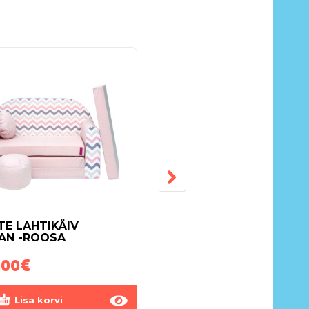
TE LAHTIKÄIV
LASTE LAHTIKÄIV
VAN -ROOSA
DIIVAN LIBLIKAD
.00
€
110.00
€
Lisa korvi
Lisa korvi