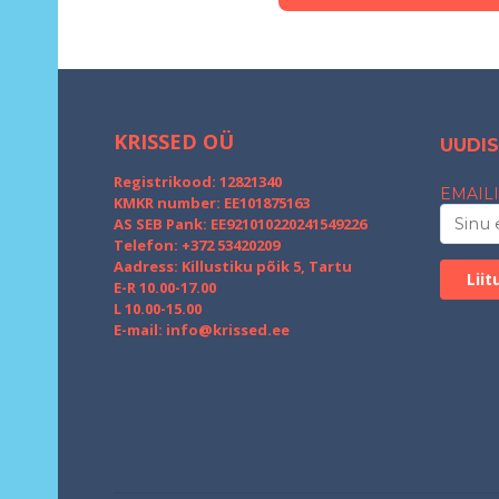
KRISSED OÜ
UUDIS
Registrikood: 12821340
EMAILI
KMKR number: EE101875163
AS SEB Pank: EE921010220241549226
Telefon: +372 53420209
Aadress: Killustiku põik 5, Tartu
E-R 10.00-17.00
L 10.00-15.00
E-mail:
info@krissed.ee