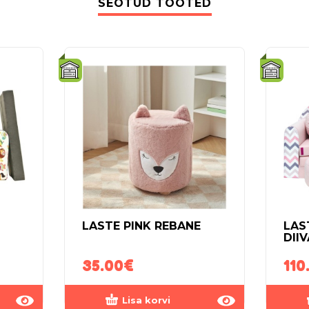
SEOTUD TOOTED
LASTE PINK REBANE
LAS
DII
35.00
€
110
Lisa korvi