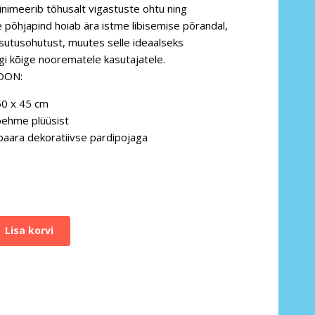
nimeerib tõhusalt vigastuste ohtu ning
 põhjapind hoiab ära istme libisemise põrandal,
utusohutust, muutes selle ideaalseks
gi kõige noorematele kasutajatele.
OON:
0 x 45 cm
pehme plüüsist
baara dekoratiivse pardipojaga
Lisa korvi