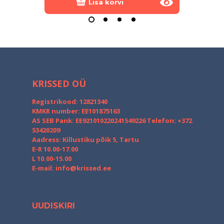
Lisa korvi
KRISSED OÜ
Registrikood: 12821340
KMKR number: EE101875163
AS SEB Pank: EE921010220241549226
Telefon: +372
53420209
Aadress: Killustiku põik 5, Tartu
E-R 10.00-17.00
L 10.00-15.00
E-mail:
info@krissed.ee
UUDISKIRI