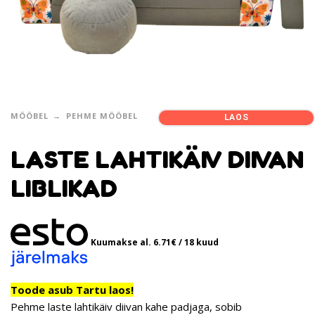
MÖÖBEL
PEHME MÖÖBEL
LAOS
LASTE LAHTIKÄIV DIIVAN
LIBLIKAD
Kuumakse al.
6.71
€
/ 18 kuud
Toode asub Tartu laos!
Pehme laste lahtikäiv diivan kahe padjaga, sobib