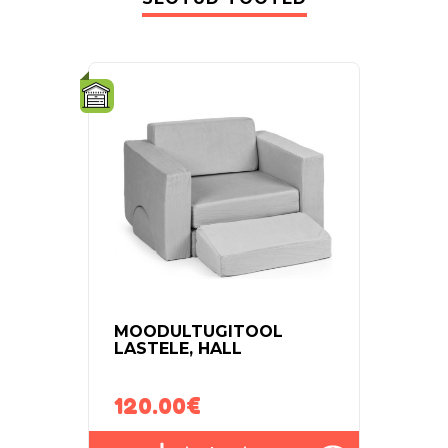
MOODULTUGITOOL
LAS
LASTELE, HALL
TOOL
120.00
€
50.