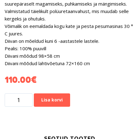
suurepäraselt magamiseks, puhkamiseks ja mängimiseks.
Valmistatud täielikult polüuretaanvahust, mis muudab selle
kergeks ja ohutuks.
Võimalik on eemaldada kogu kate ja pesta pesumasinas 30 °
C juures.
Diivan on mõeldud kuni 6 -aastastele lastele.
Pealis: 100% puuvill
Diivani mõõdud 98×58 cm
Diivani mõõdud lahtivõetuna 72×160 cm
110.00
€
Lisa korvi
SEOTUD TOOTED