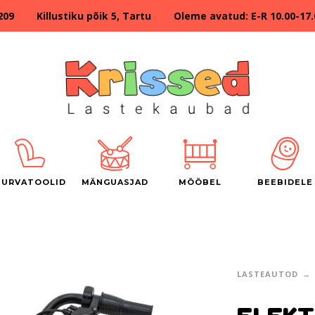
209 Killustiku põik 5, Tartu Oleme avatud: E-R 10.00-17.00
TURVATOOLID
MÄNGUASJAD
MÖÖBEL
BEEBIDELE
LASTEAUTOD