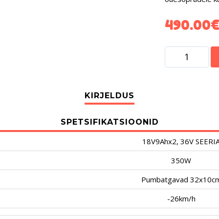
490.00
SPETSIFIKATSIOONID
18V9Ahx2, 36V SEERI
350W
Pumbatgavad 32x10c
-26km/h