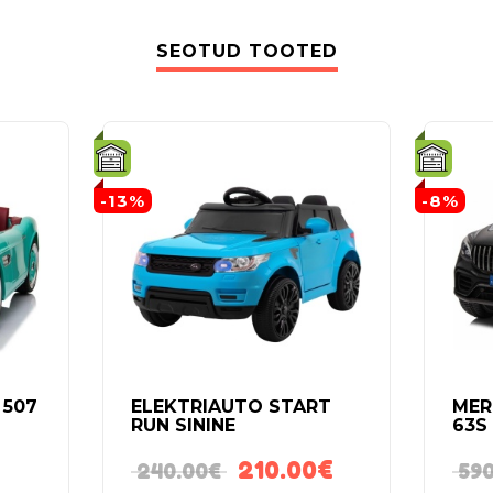
SEOTUD TOOTED
-13%
-8%
 507
ELEKTRIAUTO START
MER
RUN SININE
63S
210.00
€
240.00
€
590