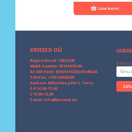
Lisa korvi
KRISSED OÜ
UUDIS
Registrikood: 12821340
EMAILI
KMKR number: EE101875163
AS SEB Pank: EE921010220241549226
Telefon: +372 53420209
Aadress: Killustiku põik 5, Tartu
E-R 10.00-17.00
L 10.00-15.00
E-mail:
info@krissed.ee