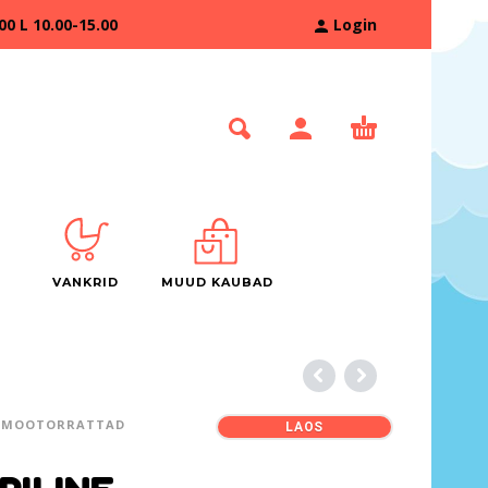
 L 10.00-15.00
Login
VANKRID
MUUD KAUBAD
MOOTORRATTAD
LAOS