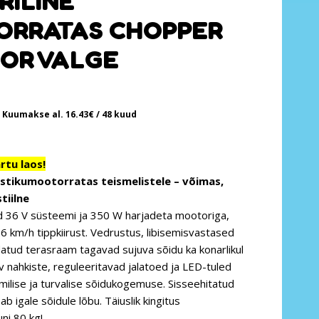
RILINE
ORRATAS CHOPPER
OR VALGE
Kuumakse al.
16.43
€
/ 48 kuud
tu laos!
astikumootorratas teismelistele – võimas,
tiilne
d 36 V süsteemi ja 350 W harjadeta mootoriga,
6 km/h tippkiirust. Vedrustus, libisemisvastased
datud terasraam tagavad sujuva sõidu ka konarlikul
 nahkiste, reguleeritavad jalatoed ja LED-tuled
ilise ja turvalise sõidukogemuse. Sisseehitatud
ab igale sõidule lõbu. Täiuslik kingitus
ni 80 kg!