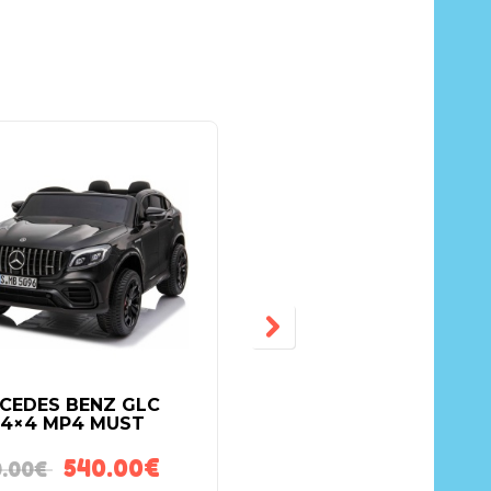
CEDES BENZ GLC
LASTE ELEKTRIAUTO
 4×4 MP4 MUST
RAPID RACER 2.4G
540.00
€
230.00
€
.00
€