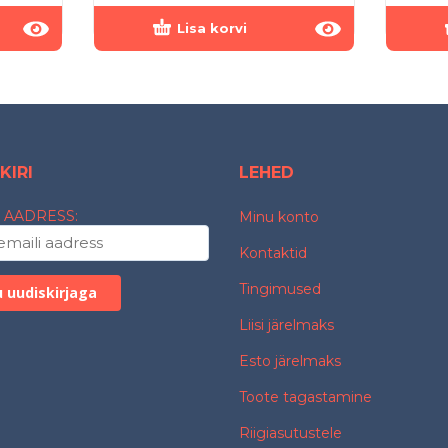
Lisa korvi
KIRI
LEHED
 AADRESS:
Minu konto
Kontaktid
Tingimused
Liisi järelmaks
Esto järelmaks
Toote tagastamine
Riigiasutustele