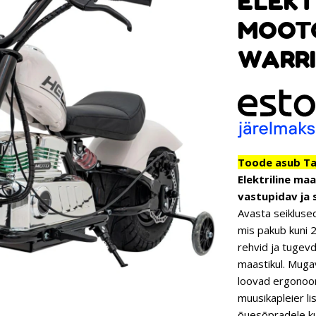
ELEKT
MOOT
WARRI
Toode asub Tar
Elektriline ma
vastupidav ja s
Avasta seikluse
mis pakub kuni 2
rehvid ja tugev
maastikul. Mugav
loovad ergonoom
muusikapleier lis
õuesõpradele ku