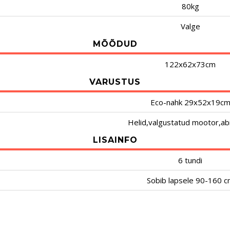
80kg
Valge
MÕÕDUD
122x62x73cm
VARUSTUS
Eco-nahk 29x52x19c
Helid,valgustatud mootor,ab
LISAINFO
6 tundi
Sobib lapsele 90-160 