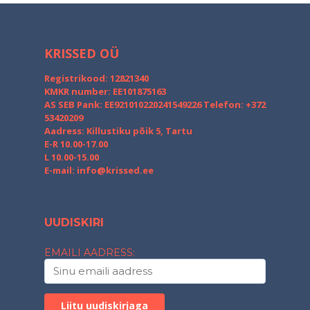
KRISSED OÜ
Registrikood: 12821340
KMKR number: EE101875163
AS SEB Pank: EE921010220241549226
Telefon: +372
53420209
Aadress: Killustiku põik 5, Tartu
E-R 10.00-17.00
L 10.00-15.00
E-mail:
info@krissed.ee
UUDISKIRI
EMAILI AADRESS: