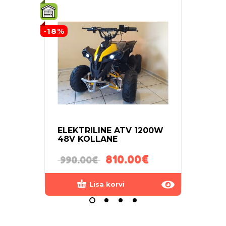
-18%
-8%
ELEKTRILINE ATV 1200W
JEEP
48V KOLLANE
4×4
810.00
€
990.00
€
390
Lisa korvi