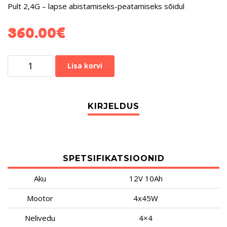
Pult 2,4G – lapse abistamiseks-peatamiseks sõidul
360.00
€
Lisa korvi
SPETSIFIKATSIOONID
Aku
12V 10Ah
Mootor
4x45W
Nelivedu
4×4