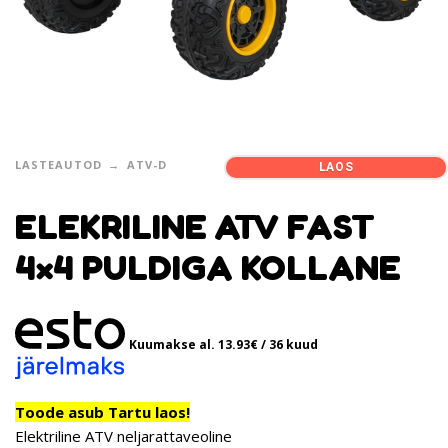
LASTEAUTOD
ATV-D
LAOS
ELEKRILINE ATV FAST
4×4 PULDIGA KOLLANE
Kuumakse al.
13.93
€
/ 36 kuud
Toode asub Tartu laos!
Elektriline ATV neljarattaveoline