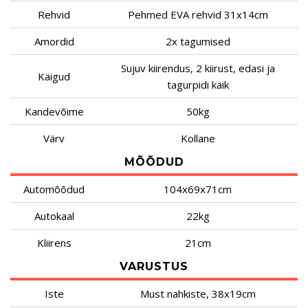
Rehvid
Pehmed EVA rehvid 31x14cm
Amordid
2x tagumised
Sujuv kiirendus, 2 kiirust, edasi ja
Käigud
tagurpidi käik
Kandevõime
50kg
Värv
Kollane
MÕÕDUD
Automõõdud
104x69x71cm
Autokaal
22kg
Kliirens
21cm
VARUSTUS
Iste
Must nahkiste, 38x19cm