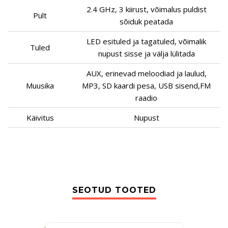
2.4 GHz, 3 kiirust, võimalus puldist
Pult
sõiduk peatada
LED esituled ja tagatuled, võimalik
Tuled
nupust sisse ja välja lülitada
AUX, erinevad meloodiad ja laulud,
Muusika
MP3, SD kaardi pesa, USB sisend,FM
raadio
Käivitus
Nupust
SEOTUD TOOTED