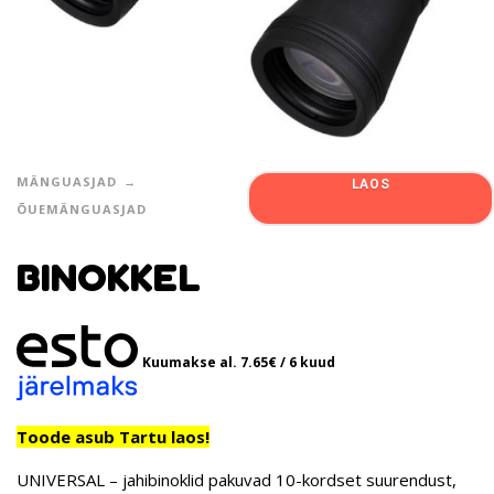
MÄNGUASJAD
LAOS
ÕUEMÄNGUASJAD
BINOKKEL
Kuumakse al.
7.65
€
/ 6 kuud
Toode asub Tartu laos!
UNIVERSAL – jahibinoklid pakuvad 10-kordset suurendust,