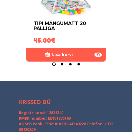
TIPI MÄNGUMATT 20
LAS
PALLIGA
LEPA
45.00
€
30.
Lisa korvi
KRISSED OÜ
Registrikood: 12821340
KMKR number: EE101875163
AS SEB Pank: EE921010220241549226
Telefon: +372
53420209