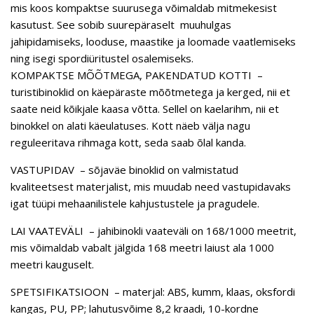
mis koos kompaktse suurusega võimaldab mitmekesist
kasutust. See sobib suurepäraselt muuhulgas
jahipidamiseks, looduse, maastike ja loomade vaatlemiseks
ning isegi spordiüritustel osalemiseks.
KOMPAKTSE MÕÕTMEGA, PAKENDATUD KOTTI –
turistibinoklid on käepäraste mõõtmetega ja kerged, nii et
saate neid kõikjale kaasa võtta. Sellel on kaelarihm, nii et
binokkel on alati käeulatuses. Kott näeb välja nagu
reguleeritava rihmaga kott, seda saab õlal kanda.
VASTUPIDAV – sõjaväe binoklid on valmistatud
kvaliteetsest materjalist, mis muudab need vastupidavaks
igat tüüpi mehaanilistele kahjustustele ja pragudele.
LAI VAATEVÄLI – jahibinokli vaateväli on 168/1000 meetrit,
mis võimaldab vabalt jälgida 168 meetri laiust ala 1000
meetri kauguselt.
SPETSIFIKATSIOON – materjal: ABS, kumm, klaas, oksfordi
kangas, PU, ​​​​PP; lahutusvõime 8,2 kraadi, 10-kordne