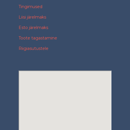
Tingimused
Liisi järelmaks
Esto järelmaks
Toote tagastamine
Riigiasutustele