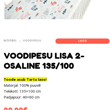
MÖÖBEL
VOODIPESU
LAOS
VOODIPESU LISA 2-
OSALINE 135/100
Toode asub Tartu laos!
Materjal: 100% puuvill
Tekikott: 135×100 cm
Padjapüür: 40×60 cm
20.00
€