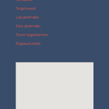
Tingimused
Liisi järelmaks
Esto järelmaks
Toote tagastamine
Riigiasutustele