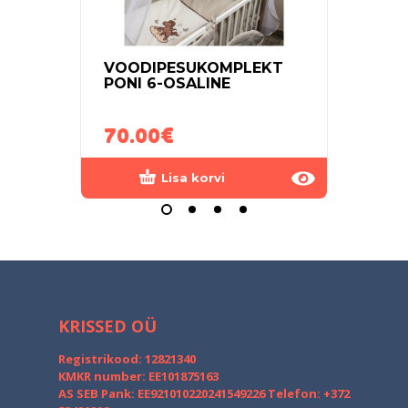
VOODIPESUKOMPLEKT
VOO
PONI 6-OSALINE
SWE
ROO
70.00
€
55.
Lisa korvi
KRISSED OÜ
Registrikood: 12821340
KMKR number: EE101875163
AS SEB Pank: EE921010220241549226
Telefon: +372