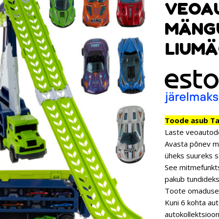
VEOA
MÄNG
LIUMÄ
Toode asub Tar
Laste veoautode
Avasta põnev ma
üheks suureks s
See mitmefunkts
pakub tundideks
Toote omaduse
Kuni 6 kohta au
autokollektsiooni