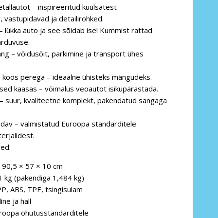
allautot – inspireeritud kuulsatest
 vastupidavad ja detailirohked.
 lükka auto ja see sõidab ise! Kummist rattad
arduvuse.
g – võidusõit, parkimine ja transport ühes
ui koos perega – ideaalne ühisteks mängudeks.
ised kaasas – võimalus veoautot isikupärastada.
s – suur, kvaliteetne komplekt, pakendatud sangaga
idav – valmistatud Euroopa standarditele
erjalidest.
ed:
90,5 × 57 × 10 cm
1 kg (pakendiga 1,484 kg)
PP, ABS, TPE, tsingisulam
ine ja hall
roopa ohutusstandarditele