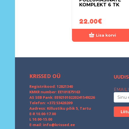
KOMPLEKT 6 TK
22.00
€
Lisa korvi
KRISSED OÜ
UUDIS
Registrikood: 12821340
EMAILI
KMKR number: EE101875163
AS SEB Pank: EE921010220241549226
Telefon: +372 53420209
Aadress: Killustiku põik 5, Tartu
E-R 10.00-17.00
L 10.00-15.00
E-mail:
info@krissed.ee