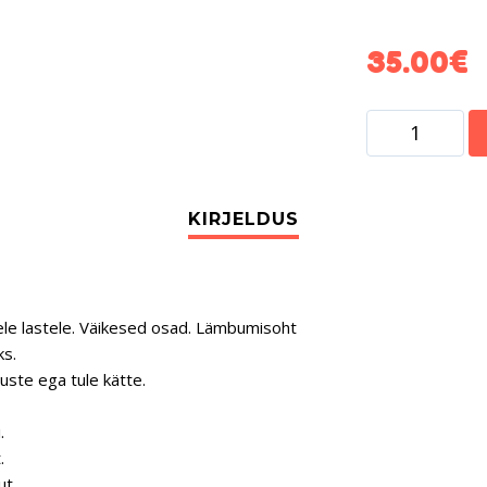
35.00
€
tele lastele. Väikesed osad. Lämbumisoht
ks.
uste ega tule kätte.
.
.
ut.