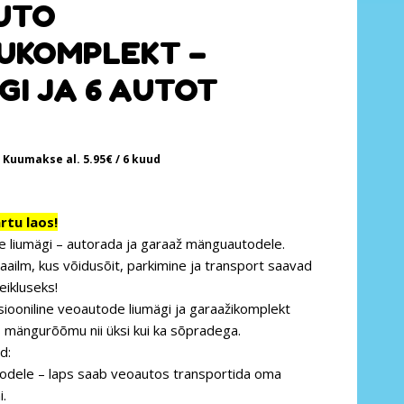
UTO
UKOMPLEKT –
GI JA 6 AUTOT
Kuumakse al.
5.95
€
/ 6 kuud
tu laos!
 liumägi – autorada ja garaaž mänguautodele.
ailm, kus võidusõit, parkimine ja transport saavad
eikluseks!
iooniline veoautode liumägi ja garaažikomplekt
 mängurõõmu nii üksi kui ka sõpradega.
d:
todele – laps saab veoautos transportida oma
.