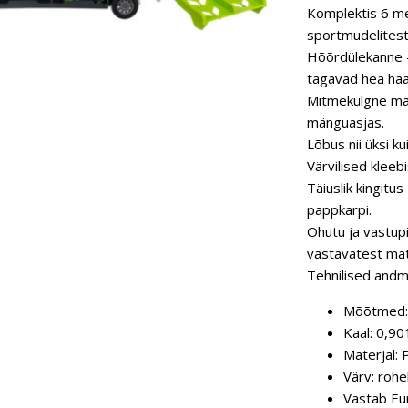
Komplektis 6 met
sportmudelitest,
Hõõrdülekanne –
tagavad hea ha
Mitmekülgne män
mänguasjas.
Lõbus nii üksi k
Värvilised kleeb
Täiuslik kingitu
pappkarpi.
Ohutu ja vastup
vastavatest mat
Tehnilised andm
Mõõtmed: 
Kaal: 0,90
Materjal: 
Värv: rohel
Vastab Eu