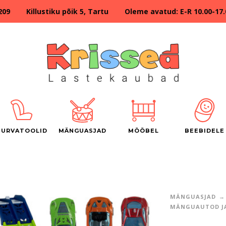
209 Killustiku põik 5, Tartu Oleme avatud: E-R 10.00-17.00
TURVATOOLID
MÄNGUASJAD
MÖÖBEL
BEEBIDELE
MÄNGUASJAD
MÄNGUAUTOD JA