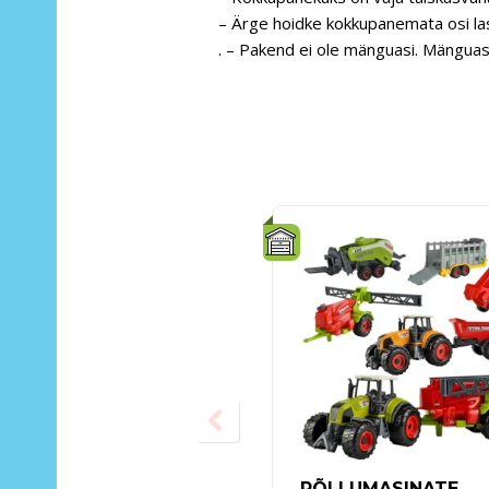
– Ärge hoidke kokkupanemata osi la
. – Pakend ei ole mänguasi. Mänguas
PÕLLUMASINATE