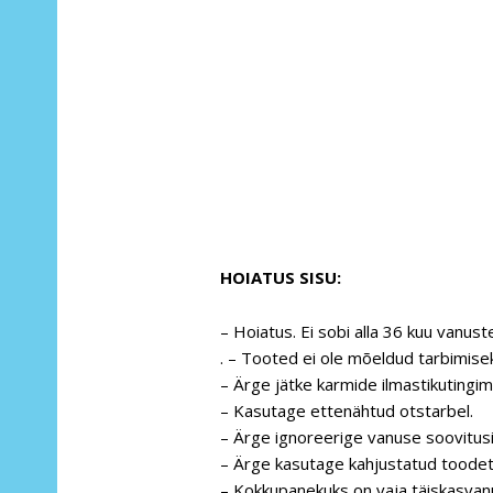
HOIATUS SISU:
– Hoiatus. Ei sobi alla 36 kuu vanus
. – Tooted ei ole mõeldud tarbimise
– Ärge jätke karmide ilmastikutingim
– Kasutage ettenähtud otstarbel.
– Ärge ignoreerige vanuse soovitusi
– Ärge kasutage kahjustatud toodet
– Kokkupanekuks on vaja täiskasvan