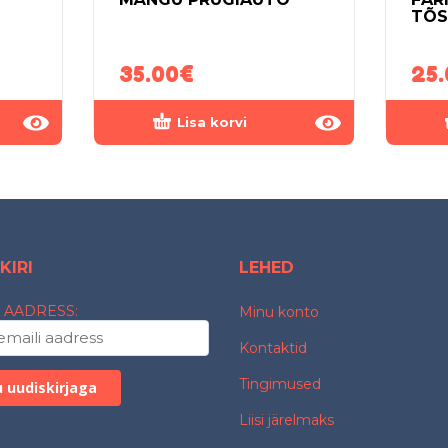
TÕS
35.00
€
25.
Lisa korvi
KIRI
LEHED
 AADRESS:
Minu konto
Kontaktid
Tingimused
Liisi järelmaks