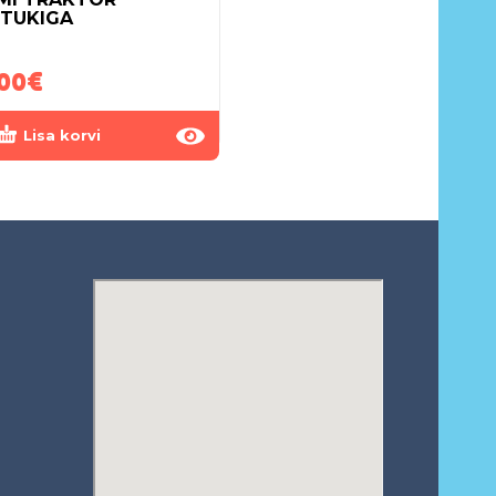
TUKIGA
PUKSIIRAUTO
MERCEDES-BENZ 1:18
00
€
65.00
€
Lisa korvi
Lisa korvi