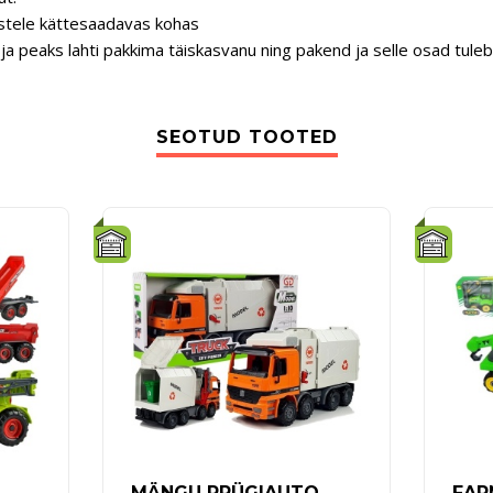
stele kättesaadavas kohas
ja peaks lahti pakkima täiskasvanu ning pakend ja selle osad tule
SEOTUD TOOTED
MÄNGU PRÜGIAUTO
FAR