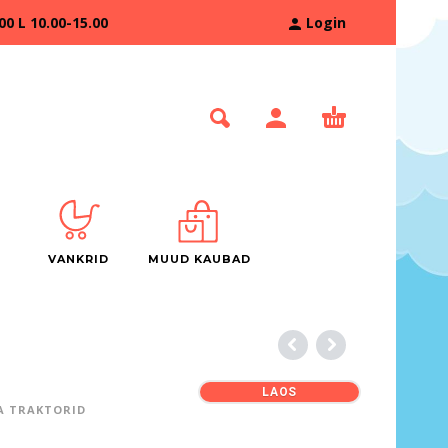
 L 10.00-15.00
Login
VANKRID
MUUD KAUBAD
LAOS
 TRAKTORID