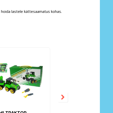
b hoida lastele kättesaamatus kohas.
MI TRAKTOR
KAUGJUHTIMISPULDI