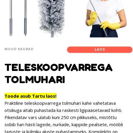
MUUD KAUBAD
LAOS
TELESKOOPVARREGA
TOLMUHARI
Toode asub Tartu laos!
Praktiline teleskoopvarrega tolmuhari kahe vahetatava
otsikuga aitab puhastada ka raskesti ligipääsetavaid kohti.
Pikendatav vars ulatub kuni 250 cm pikkuseks, mistõttu
sobib hari hästi lagede, nurkade, kappide pealsete, mööbli
taguste ja külmiku aluste puhastamiseks. Komplektis on