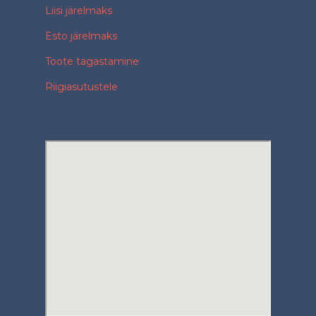
Liisi järelmaks
Esto järelmaks
Toote tagastamine
Riigiasutustele