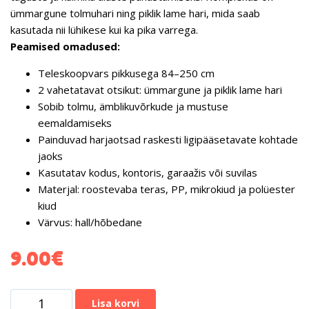
ümmargune tolmuhari ning piklik lame hari, mida saab
kasutada nii lühikese kui ka pika varrega.
Peamised omadused:
Teleskoopvars pikkusega 84–250 cm
2 vahetatavat otsikut: ümmargune ja piklik lame hari
Sobib tolmu, ämblikuvõrkude ja mustuse
eemaldamiseks
Painduvad harjaotsad raskesti ligipääsetavate kohtade
jaoks
Kasutatav kodus, kontoris, garaažis või suvilas
Materjal: roostevaba teras, PP, mikrokiud ja polüester
kiud
Värvus: hall/hõbedane
9.00
€
Lisa korvi