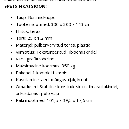
SPETSIFIKATSIOON:
Tüüp: Ronimiskuppel
Toote mõõtmed: 300 x 300 x 143 cm
Ehitus: teras
Toru: 25 x 1,2 mm
Materjal: pulbervärvitud teras, plastik
Viimistlus: Tekstureeritud, libisemiskindel
Värv: grafiitroheline
Maksimaalne koormus: 350 kg
Pakend: 1 komplekt karbis
Kasutamine: aed, mänguväljak, krunt
Omadused: Stabiilne konstruktsioon, ilmastikukindel,
ankurdamist pole vaja
Paki mõõtmed: 101,5 x 39,5 x 17,5 cm