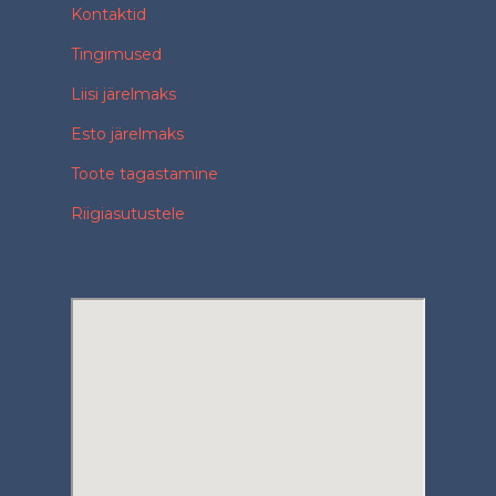
Kontaktid
Tingimused
Liisi järelmaks
Esto järelmaks
Toote tagastamine
Riigiasutustele