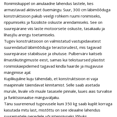
Ronimiskuppel on ainulaadne lahendus lastele, kes
armastavad aktiivset õuemängu. Suur, 300 cm läbimõõduga
konstruktsioon pakub veelgi rohkem ruumi ronimiseks,
rippumiseks ja füüsiliste oskuste arendamiseks. See on
suurepärane viis laste motoorsete oskuste, tasakaalu ja
lihasjõu arengu toetamiseks.
Tugev konstruktsioon on valmistatud vastupidavatest
suurendatud läbimõõduga terastorudest, mis tagavad
suurepärase stabiilsuse ja ohutuse. Pulbervärv kaitseb
ilmastikutingimuste eest, samas kui tekstuursed plastist
ronimiskäepidemed tagavad kindla haarde ja mugavuse
mängimise ajal.
Kuplikujuline kuju tähendab, et konstruktsioon ei vaja
maapinnale täiendavat kinnitamist. Selle saab asetada
murule, liivale või muule tasasele pinnale, luues aias turvalise
ja funktsionaalse mänguväljaku.
Tänu suurenenud tugevusele kuni 350 kg saab kuplit korraga
kasutada mitu last, mistõttu on see ideaalne lahendus
suurematele peredele või intensiivseks lõbuks.