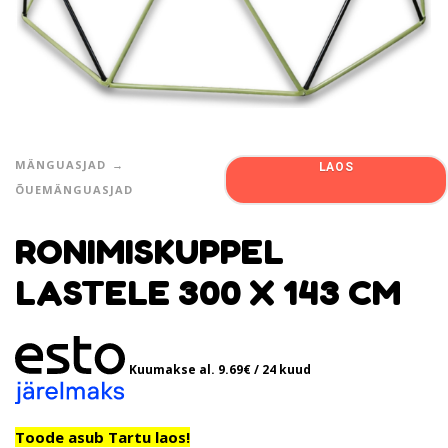
MÄNGUASJAD
LAOS
ÕUEMÄNGUASJAD
RONIMISKUPPEL
LASTELE 300 X 143 CM
Kuumakse al.
9.69
€
/ 24 kuud
Toode asub Tartu laos!