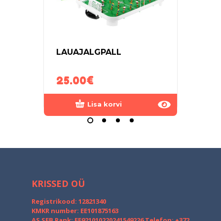
LAUAJALGPALL
RAAD
EKS
25.00
€
65.
Lisa korvi
KRISSED OÜ
Registrikood: 12821340
KMKR number: EE101875163
AS SEB Pank: EE921010220241549226
Telefon: +372