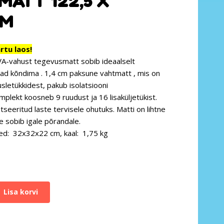
MATT 122,5 X
CM
tu laos!
A-vahust
tegevusmatt sobib ideaalselt
vad kõndima
.
1,4 cm paksune
vahtmatt , mis on
letükkidest, pakub isolatsiooni
plekt koosneb 9 ruudust ja 16 lisaküljetükist.
tseeritud laste tervisele ohutuks. Matti on lihtne
e sobib igale põrandale.
ed:
32x32x22 cm,
kaal:
1,75 kg
Lisa korvi