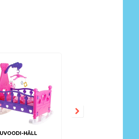
-18%
UVOODI-HÄLL
MÄNGU
KIIRTOIDURESTORAN