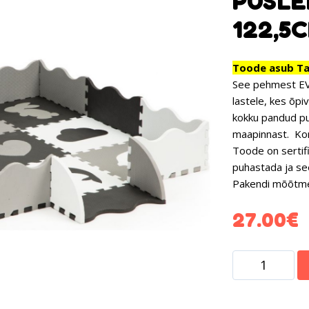
PUSLE
122,5
Toode asub Tar
See pehmest EV
lastele,
kes õpi
kokku pandud pus
maapinnast.
Kom
Toode on sertifi
puhastada ja se
Pakendi mõõtm
27.00
€