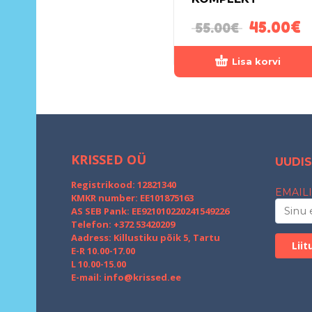
45.00
€
55.00
€
Lisa korvi
KRISSED OÜ
UUDIS
Registrikood: 12821340
EMAILI
KMKR number: EE101875163
AS SEB Pank: EE921010220241549226
Telefon: +372 53420209
Aadress: Killustiku põik 5, Tartu
E-R 10.00-17.00
L 10.00-15.00
E-mail:
info@krissed.ee