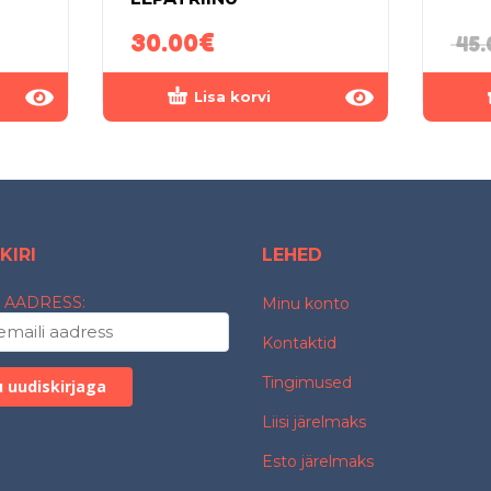
30.00
€
45.
Lisa korvi
KIRI
LEHED
 AADRESS:
Minu konto
Kontaktid
Tingimused
Liisi järelmaks
Esto järelmaks