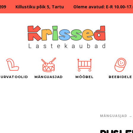
209 Killustiku põik 5, Tartu Oleme avatud: E-R 10.00-17.00
TURVATOOLID
MÄNGUASJAD
MÖÖBEL
BEEBIDELE
MÄNGUASJAD