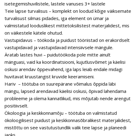
isetegemishuvilistele, lastele vanuses 3+ lastele
Teie lapse turvalisus – komplekt on loodud kõige väiksemate
turvalisust silmas pidades, iga element on ümar ja
valmistatud looduslikest mittetoksilistest materjalidest, mis
on väikestele kätele ohutud.
Vastupidavus – töökoda ja puidust tööriistad on erakordselt
vastupidavad ja vastupidavad intensiivsele mängule.
Äratab lastes huvi – puidutöökoda pole mitte ainult
mänguasi, vaid ka koordinatsiooni, kujutlusvõimet ja käelisi
oskusi arendav õppevahend, iga laps leiab endale midagi
huvitavat kruustangist kruvide keeramiseni.
Hariv – töötuba on suurepärane võimalus õppida läbi
mängu, lapsed arendavad käelisi oskusi, õpivad lahendama
probleeme ja olema kannatlikud, mis mõjutab nende arengut
positiivselt.
Ökoloogia ja keskkonnamõju – töötuba on valmistatud
ökoloogilisest puidust ja keskkonnasõbralikest materjalidest,
mistõttu on see vastutustundlik valik teie lapse ja planeedi
jaoks.