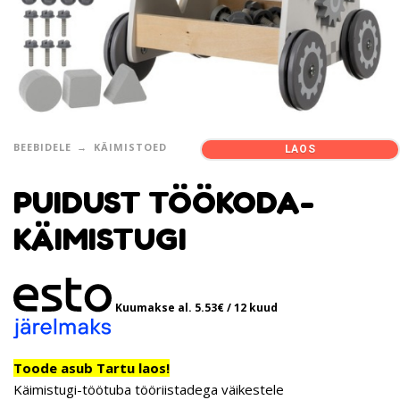
BEEBIDELE
KÄIMISTOED
LAOS
PUIDUST TÖÖKODA-
KÄIMISTUGI
Kuumakse al.
5.53
€
/ 12 kuud
Toode asub Tartu laos!
Käimistugi-töötuba tööriistadega väikestele