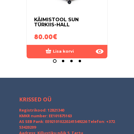
KÄIMISTOOL SUN
MUUS
TÜRKIIS-HALL
KÄIM
80.00
€
50.
Lisa korvi
KRISSED OÜ
Registrikood: 12821340
KMKR number: EE101875163
AS SEB Pank: EE921010220241549226
Telefon: +372
53420209
Aadress: Killustiku põik 5, Tartu