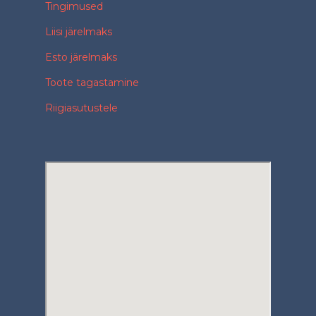
Tingimused
Liisi järelmaks
Esto järelmaks
Toote tagastamine
Riigiasutustele