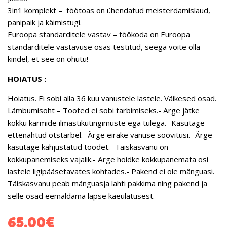
3in1 komplekt – töötoas on ühendatud meisterdamislaud,
panipaik ja käimistugi.
Euroopa standarditele vastav – töökoda on Euroopa
standarditele vastavuse osas testitud, seega võite olla
kindel, et see on ohutu!
HOIATUS :
Hoiatus. Ei sobi alla 36 kuu vanustele lastele. Väikesed osad.
Lämbumisoht – Tooted ei sobi tarbimiseks.- Ärge jätke
kokku karmide ilmastikutingimuste ega tulega.- Kasutage
ettenähtud otstarbel.- Ärge eirake vanuse soovitusi.- Ärge
kasutage kahjustatud toodet.- Täiskasvanu on
kokkupanemiseks vajalik.- Ärge hoidke kokkupanemata osi
lastele ligipääsetavates kohtades.- Pakend ei ole mänguasi.
Täiskasvanu peab mänguasja lahti pakkima ning pakend ja
selle osad eemaldama lapse käeulatusest.
65.00
€