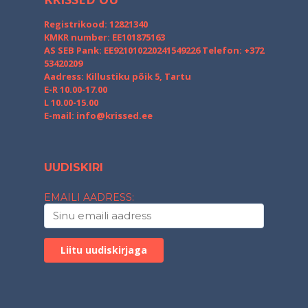
Registrikood: 12821340
KMKR number: EE101875163
AS SEB Pank: EE921010220241549226
Telefon: +372
53420209
Aadress: Killustiku põik 5, Tartu
E-R 10.00-17.00
L 10.00-15.00
E-mail:
info@krissed.ee
UUDISKIRI
EMAILI AADRESS: