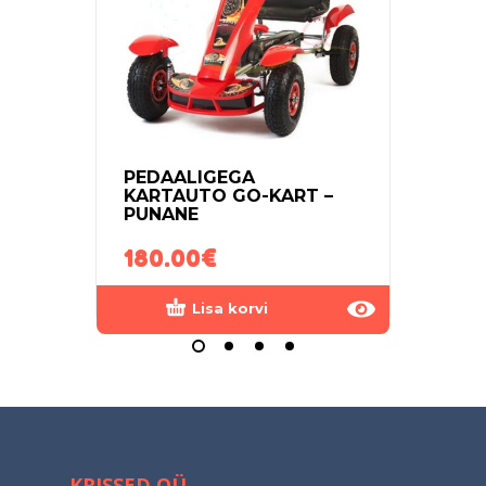
PEDAALIGEGA
PED
KARTAUTO GO-KART –
KAR
PUNANE
180.00
€
65.
Lisa korvi
KRISSED OÜ