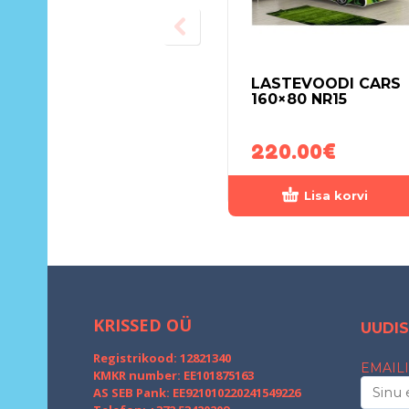
LASTEVOODI CARS
160×80 NR15
220.00
€
Lisa korvi
KRISSED OÜ
UUDIS
Registrikood: 12821340
EMAILI
KMKR number: EE101875163
AS SEB Pank: EE921010220241549226