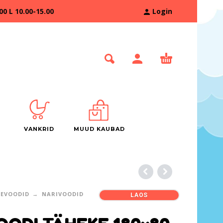
 L 10.00-15.00
Login
VANKRID
MUUD KAUBAD
TEVOODID
NARIVOODID
LAOS