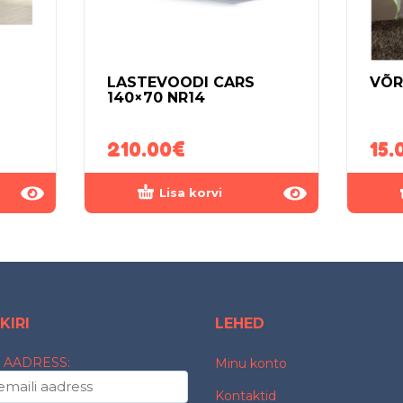
LASTEVOODI CARS
VÕR
140×70 NR14
210.00
€
15.
Lisa korvi
KIRI
LEHED
 AADRESS:
Minu konto
Kontaktid