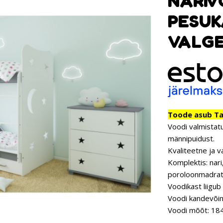
NARIV
PESUK
VALG
Toode asub Tar
Voodi valmistatu
männipuidust.
Kvaliteetne ja v
Komplektis: nari
poroloonmadrats
Voodikast liigub 
Voodi kandevõim
Voodi mõõt: 184