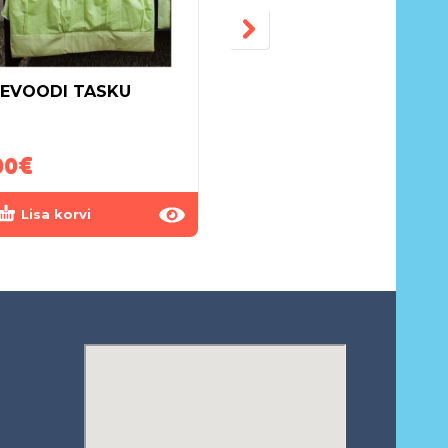
EVOODI TASKU
VOODIPESUKOMPLEK
ÖÖKULL 6-OSALINE
HALL
00
€
70.00
€
Lisa korvi
Lisa korvi