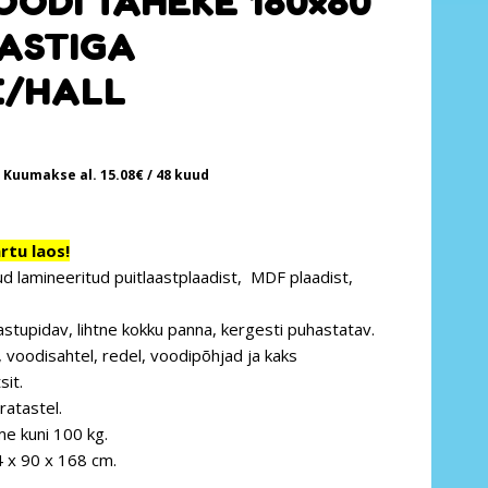
OODI TÄHEKE 180×80
ASTIGA
E/HALL
Kuumakse al.
15.08
€
/ 48 kuud
tu laos!
d lamineeritud puitlaastplaadist, MDF plaadist,
astupidav, lihtne kokku panna, kergesti puhastatav.
, voodisahtel, redel, voodipõhjad ja kaks
it.
ratastel.
e kuni 100 kg.
 x 90 x 168 cm.