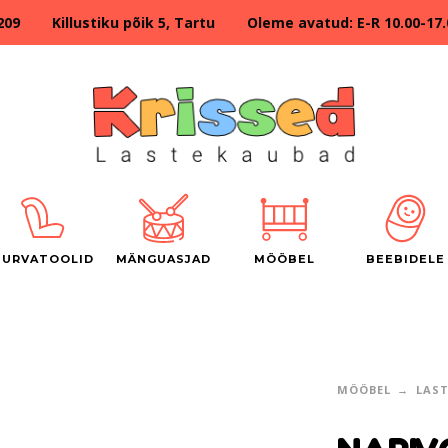
209 Killustiku põik 5, Tartu Oleme avatud: E-R 10.00-17.00
TURVATOOLID
MÄNGUASJAD
MÖÖBEL
BEEBIDELE
MÖÖBEL
LAS