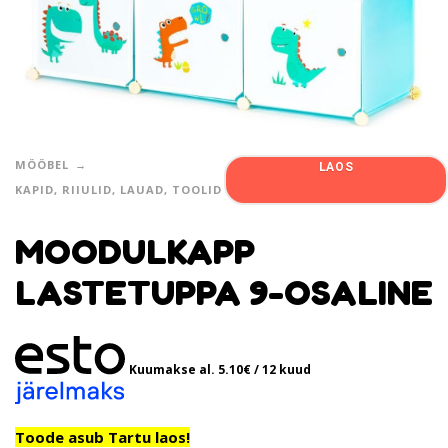
MÖÖBEL
LAOS
KAPID, RIIULID, LAUAD, TOOLID
MOODULKAPP
LASTETUPPA 9-OSALINE
Kuumakse al.
5.10
€
/ 12 kuud
Toode asub Tartu laos!