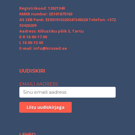
Registrikood: 12821340
KMKR number: EE101875163
AS SEB Pank: EE921010220241549226
Telefon: +372
53420209
Aadress: Killustiku põik 5, Tartu
E-R 10.00-17.00
L 10.00-15.00
E-mail:
info@krissed.ee
UUDISKIRI
EMAILI AADRESS:
LEHED