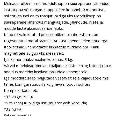
Muinasjututeemaline moodulkapp on suurepärane lahendus
lastetuppa või magamistuppa. See koosneb 9 moodulist,
millest igaühel on muinasjutupildiga uks.Moodulkapp on
suurepärane lahendus mänguasjade, jalanõude, riiete ja
muude laste aksessuaaride jaoks.
Kapp oli valmistatud polüpropüleenplaatidest, mis on
tugevndatud metallraami ja ABS-ist ühenduselementidega.
Kapi seinad ühendatakse kinnitatud nurkade abil. Tänu
magnetitele sulgub uks ideaalselt.
Iga kambri maksimaalne koormus: 3 kg.
Värvid meeldivad kindlasti paljudele lastele ning lihtne ja kiire
hooldus meeldib kindlasti paljudele vanematele.
Iga moodulit saab paigutada vastavalt teie vajadustele mis
tahes konfiguratsioonis külgneva mooduli suhtes.
Komplekt koosneb:
*33 valget ruutu
*9 muinasjutupildiga ust (muster võib korduda)
*32 nurka
*uksemagnetid