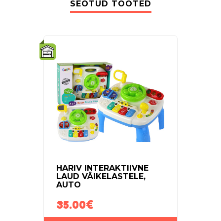
SEOTUD TOOTED
HARIV INTERAKTIIVNE
LAST
LAUD VÄIKELASTELE,
MIK
AUTO
35.00
€
35.