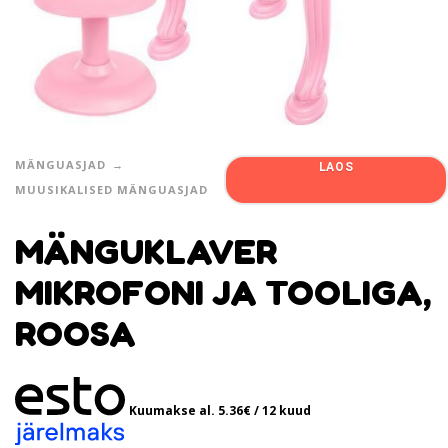
MÄNGUASJAD
LAOS
MUUSIKALISED MÄNGUASJAD
MÄNGUKLAVER
MIKROFONI JA TOOLIGA,
ROOSA
Kuumakse al.
5.36
€
/ 12 kuud