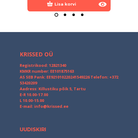
Lisa korvi
KRISSED OÜ
Registrikood: 12821340
KMKR number: EE101875163
AS SEB Pank: EE921010220241549226
Telefon: +372
53420209
Aadress: Killustiku põik 5, Tartu
E-R 10.00-17.00
L 10.00-15.00
E-mail:
info@krissed.ee
UUDISKIRI