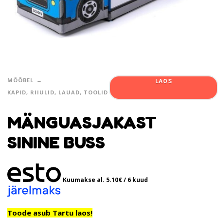
MÖÖBEL
LAOS
KAPID, RIIULID, LAUAD, TOOLID
MÄNGUASJAKAST
SININE BUSS
Kuumakse al.
5.10
€
/ 6 kuud
Toode asub Tartu laos!