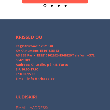
KRISSED OÜ
Registrikood: 12821340
KMKR number: EE101875163
AS SEB Pank: EE921010220241549226
Telefon: +372
53420209
Aadress: Killustiku põik 5, Tartu
E-R 10.00-17.00
L 10.00-15.00
E-mail:
info@krissed.ee
UUDISKIRI
EMAILI AADRESS: