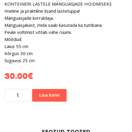
KONTEINERI LASTELE MÄNGUASJADE HOIDMISEKS
Imeline ja praktiline lisand lastetuppa!
Mänguasjade korraldaja.
Mänguasjakast, mida saab kasutada ka tumbana.
Peale voltimist võtab vähe ruumi.
Mõõdud:
Laius 55 cm
Kõrgus 30 cm
Sügavus 25 cm
30.00
€
Lisa korvi
SEOTUD TOOTED