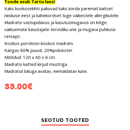
Toode asub Tartu laos!
Kaks kookosekihti pakuvad kaks korda paremat kaitset
niiskuse eest ja kahekordset tuge väikestele allergikutele.
Madratsi vastupidavus ja kasutusmugavus on kõige
väiksemate kasutajate tervisliku une ja mugava puhkuse
retsept.
Kookos-poroloon-kookos madrats.
Kangas 80% puuvil, 20%polüester.
Mõõdud: 120 x 60 x 6 cm
Madratsi katted kirjud mustriga.
Madratsil lukuga avatav, eemaldatav kate.
33.00
€
SEOTUD TOOTED