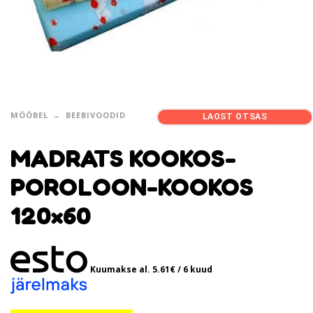
MÖÖBEL
BEEBIVOODID
LAOST OTSAS
MADRATS KOOKOS-
POROLOON-KOOKOS
120×60
Kuumakse al.
5.61
€
/ 6 kuud