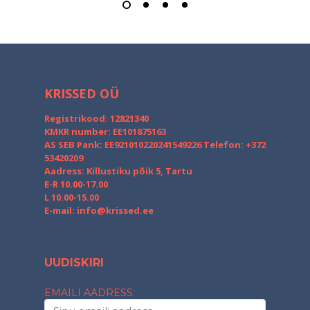
KRISSED OÜ
Registrikood: 12821340
KMKR number: EE101875163
AS SEB Pank: EE921010220241549226
Telefon: +372
53420209
Aadress: Killustiku põik 5, Tartu
E-R 10.00-17.00
L 10.00-15.00
E-mail:
info@krissed.ee
UUDISKIRI
EMAILI AADRESS: