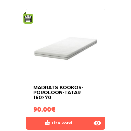
MADRATS KOOKOS-
LAST
POROLOON-TATAR
160×
160×70
NR4
90.00
€
260
Lisa korvi