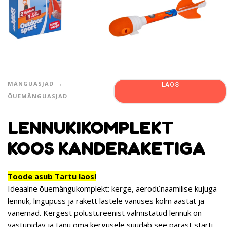
MÄNGUASJAD
LAOS
ÕUEMÄNGUASJAD
LENNUKIKOMPLEKT
KOOS KANDERAKETIGA
Toode asub Tartu laos!
Ideaalne õuemängukomplekt: kerge, aerodünaamilise kujuga
lennuk, lingupüss ja rakett lastele vanuses kolm aastat ja
vanemad. Kergest polüstüreenist valmistatud lennuk on
vastupidav ja tänu oma kergusele suudab see pärast starti