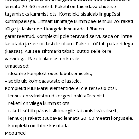
lennata 20–60 meetrit. Raketil on täiendava ohutuse
tagamiseks kummist ots. Komplekt sisaldab lingupüssi
kummipaelaga. Lihtsalt kinnitage kummipael lennuki või raketi
külge ja laske need kaugele lennutada. Lõbu on
garanteeritud. Komplektil pole teravaid servi, seda on lihtne
kasutada ja see on lastele ohutu. Rakett töötab patareidega
(kaasas). Kui see sihtmärki tabab, süttib selle kere
värvidega. Raketi ülaosas on ka vile.
Omadused:
– ideaalne komplekt õues lõbutsemiseks,
– sobib üle kolmeaastastele lastele,
Komplekti kuuluvatel elementidel ei ole teravaid otsi,
– lennuk on valmistatud kergest polüstüreenist,
– reketil on vilega kummist ots,
– rakett süttib pärast sihtmärgile tabamist värviliselt,
– lennuk ja rakett suudavad lennata 20–60 meetri kõrgusele,
– komplekti on lihtne kasutada.
Mõõtmed