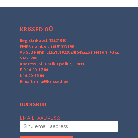
KRISSED OÜ
Registrikood: 12821340
KMKR number: EE101875163
AS SEB Pank: EE921010220241549226
Telefon: +372
53420209
Aadress: Killustiku põik 5, Tartu
E-R 10.00-17.00
L 10.00-15.00
E-mail:
info@krissed.ee
UUDISKIRI
EMAILI AADRESS: