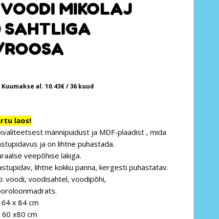
VOODI MIKOLAJ
0 SAHTLIGA
/ROOSA
Kuumakse al.
10.43
€
/ 36 kuud
tu laos!
kvaliteetsest männipuidust ja MDF-plaadist , mida
stupidavus ja on lihtne puhastada.
uraalse veepõhise lakiga.
astupidav, lihtne kokku panna, kergesti puhastatav.
: voodi, voodisahtel, voodipõhi,
 poroloonmadrats.
164 x 84 cm
160 x80 cm