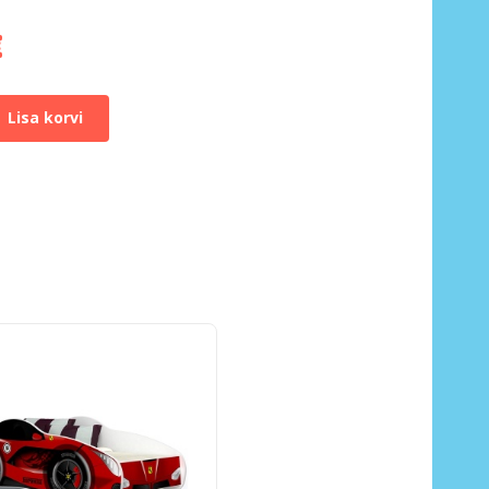
€
Lisa korvi