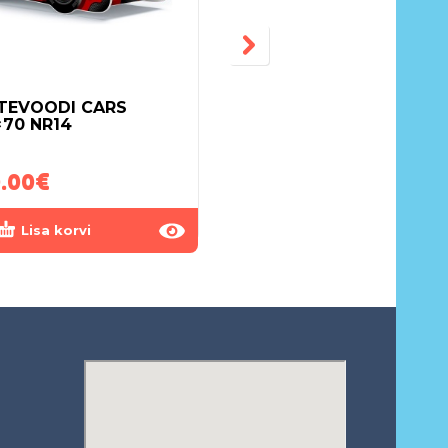
TEVOODI CARS
LASTEVOODI CARS
×70 NR14
160×80 NR23
.00
€
220.00
€
Lisa korvi
Lisa korvi