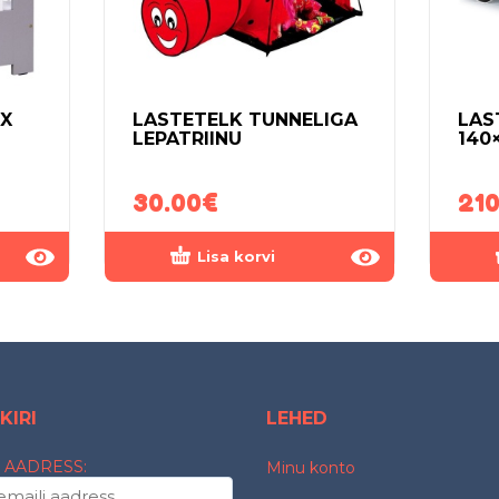
X
LASTETELK TUNNELIGA
LAS
LEPATRIINU
140
30.00
€
210
Lisa korvi
KIRI
LEHED
 AADRESS:
Minu konto