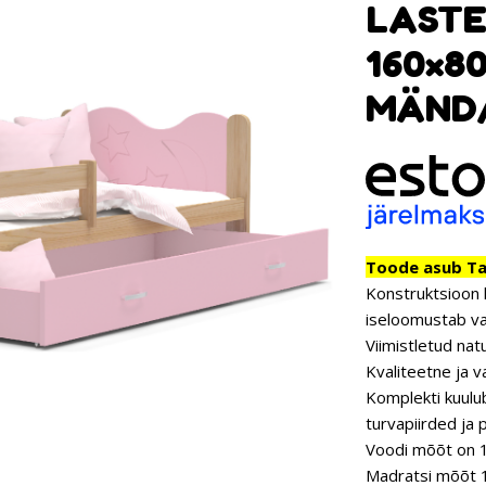
LASTE
160×8
MÄND
Toode asub Tar
Konstruktsioon 
iseloomustab va
Viimistletud nat
Kvaliteetne ja v
Komplekti kuulub
turvapiirded ja
Voodi mõõt on 
Madratsi mõõt 