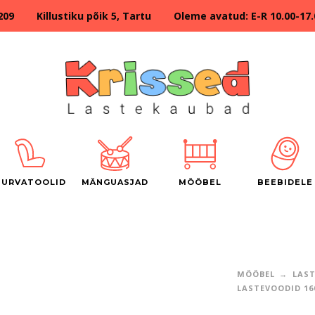
209 Killustiku põik 5, Tartu Oleme avatud: E-R 10.00-17.00
TURVATOOLID
MÄNGUASJAD
MÖÖBEL
BEEBIDELE
MÖÖBEL
LAS
LASTEVOODID 16