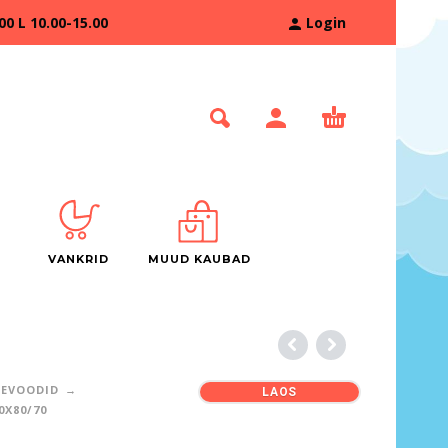
 L 10.00-15.00
Login
VANKRID
MUUD KAUBAD
TEVOODID
LAOS
0X80/70