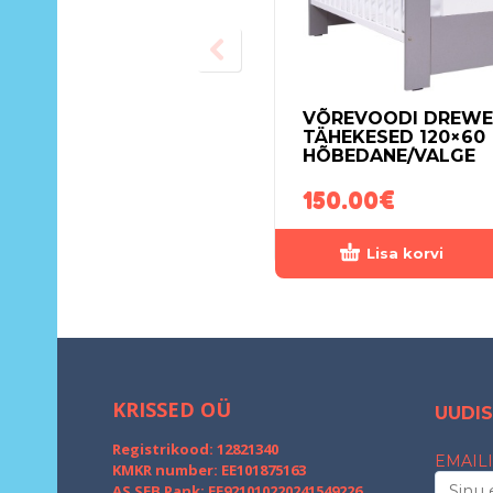
VÕREVOODI DREWE
TÄHEKESED 120×60
HÕBEDANE/VALGE
150.00
€
Lisa korvi
KRISSED OÜ
UUDIS
Registrikood: 12821340
EMAILI
KMKR number: EE101875163
AS SEB Pank: EE921010220241549226