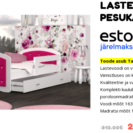
LASTE
PESUK
Toode asub Tar
Lastevoodi on v
Viimistluses on 
Kvaliteetne ja v
Komplekti kuulub
poroloonmadrat
Voodi mõõt 163
Madratsi mõõt 
2
310.00
€