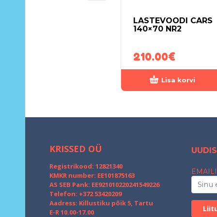
LASTEVOODI CARS
140×70 NR2
210.00
€
Lisa korvi
KRISSED OÜ
UUDIS
Registrikood: 12821340
EMAILI
KMKR number: EE101875163
AS SEB Pank: EE921010220241549226
Telefon: +372 53420209
Aadress: Killustiku põik 5, Tartu
E-R 10.00-17.00