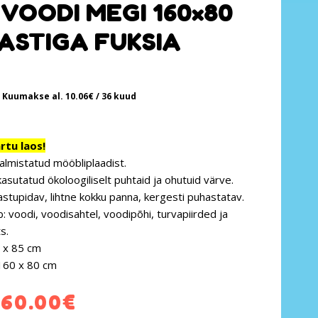
VOODI MEGI 160×80
ASTIGA FUKSIA
Kuumakse al.
10.06
€
/ 36 kuud
tu laos!
almistatud mööbliplaadist.
kasutatud ökoloogiliselt puhtaid ja ohutuid värve.
astupidav, lihtne kokku panna, kergesti puhastatav.
: voodi, voodisahtel, voodipõhi, turvapiirded ja
s.
 x 85 cm
160 x 80 cm
60.00
€