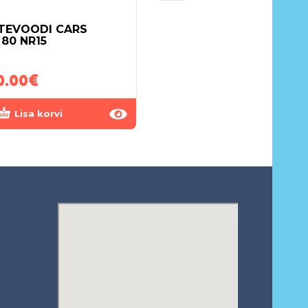
TEVOODI CARS
VOODIPESUKOMPLEK
×80 NR15
6-OSALINE PAPAGOI
BEEZ
0.00
€
65.00
€
Lisa korvi
Lisa korvi