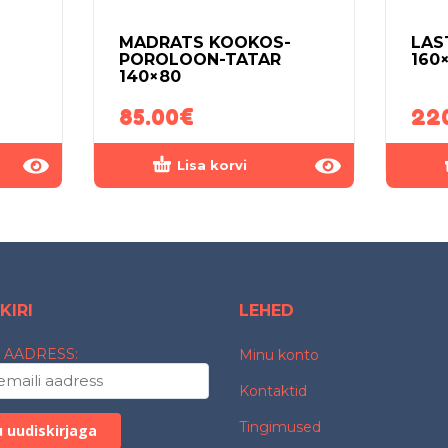
MADRATS KOOKOS-
LAS
POROLOON-TATAR
160
140×80
85.00
€
22
Lisa korvi
KIRI
LEHED
 AADRESS:
Minu konto
Kontaktid
Tingimused