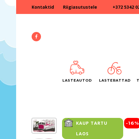
+372 5342 0
Kontaktid
Riigiasutustele
LASTEAUTOD
LASTERATTAD
KAUP TARTU
-16%
LAOS