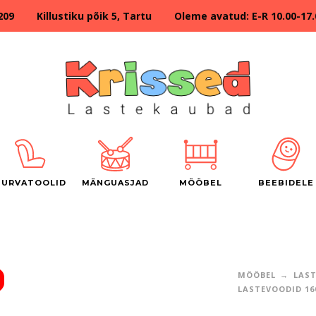
209 Killustiku põik 5, Tartu Oleme avatud: E-R 10.00-17.00
TURVATOOLID
MÄNGUASJAD
MÖÖBEL
BEEBIDELE
MÖÖBEL
LAS
LASTEVOODID 16