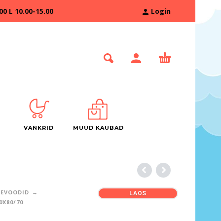
 L 10.00-15.00
Login
VANKRID
MUUD KAUBAD
TEVOODID
LAOS
0X80/70