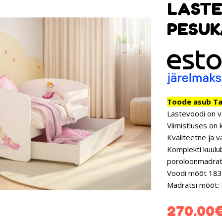
LASTE
PESUK
Toode asub Tar
Lastevoodi on v
Viimistluses on 
Kvaliteetne ja v
Komplekti kuulub
poroloonmadrat
Voodi mõõt 183
Madratsi mõõt:
270.00