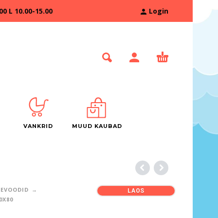
 L 10.00-15.00
Login
VANKRID
MUUD KAUBAD
TEVOODID
LAOS
0X80