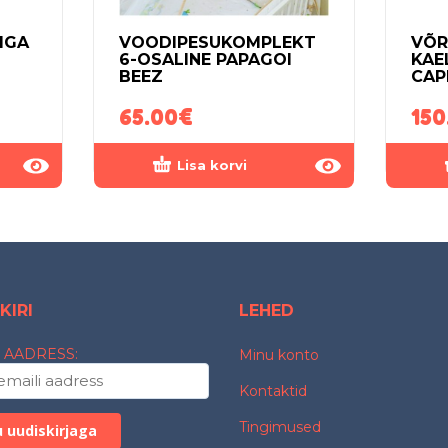
IGA
VOODIPESUKOMPLEKT
VÕR
6-OSALINE PAPAGOI
KAE
BEEZ
CAP
65.00
€
150
Lisa korvi
KIRI
LEHED
 AADRESS:
Minu konto
Kontaktid
Tingimused