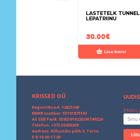
LASTETELK TUNNEL
LEPATRIINU
30.00
€
Lisa korvi
KRISSED OÜ
UUDIS
Registrikood: 12821340
EMAILI
KMKR number: EE101875163
AS SEB Pank: EE921010220241549226
Telefon: +372 53420209
Aadress: Killustiku põik 5, Tartu
E-R 10.00-17.00