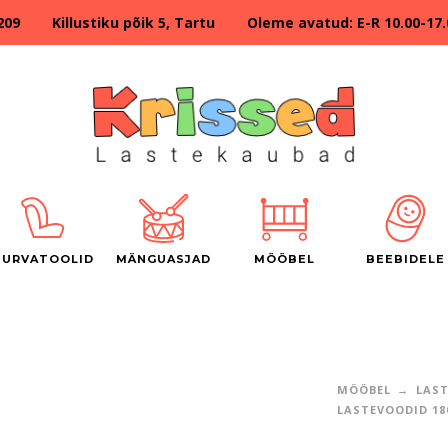
209 Killustiku põik 5, Tartu Oleme avatud: E-R 10.00-17.00
TURVATOOLID
MÄNGUASJAD
MÖÖBEL
BEEBIDELE
MÖÖBEL
LAS
LASTEVOODID 18