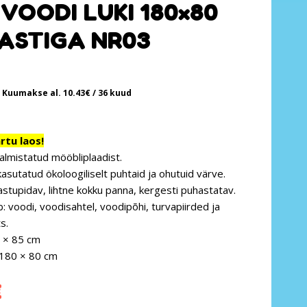
VOODI LUKI 180×80
ASTIGA NR03
Kuumakse al.
10.43
€
/ 36 kuud
tu laos!
almistatud mööbliplaadist.
kasutatud ökoloogiliselt puhtaid ja ohutuid värve.
astupidav, lihtne kokku panna, kergesti puhastatav.
: voodi, voodisahtel, voodipõhi, turvapiirded ja
s.
 × 85 cm
 180 × 80 cm
€