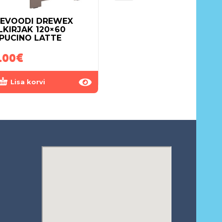
EVOODI DREWEX
MADRATS KOOKOS-
LKIRJAK 120×60
POROLOON-TATAR
PUCINO LATTE
160×70
.00
€
90.00
€
Lisa korvi
Lisa korvi