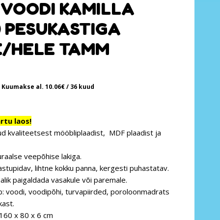
VOODI KAMILLA
0 PESUKASTIGA
/HELE TAMM
Kuumakse al.
10.06
€
/ 36 kuud
tu laos!
d kvaliteetsest mööbliplaadist, MDF plaadist ja
uraalse veepõhise lakiga.
astupidav, lihtne kokku panna, kergesti puhastatav.
alik paigaldada vasakule või paremale.
b: voodi, voodipõhi, turvapiirded, poroloonmadrats
kast.
160 x 80 x 6 cm