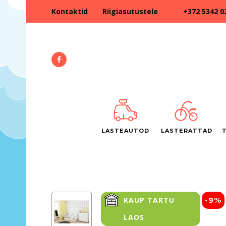
+372 5342 0
Kontaktid
Riigiasutustele
LASTEAUTOD
LASTERATTAD
KAUP TARTU
-9%
LAOS