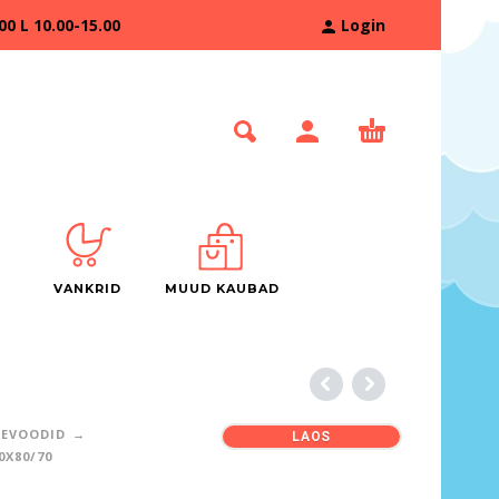
 L 10.00-15.00
Login
VANKRID
MUUD KAUBAD
TEVOODID
LAOS
0X80/70