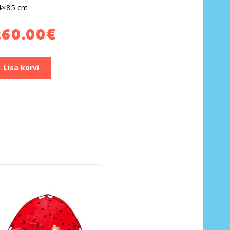
4×85 cm
260.00
€
Lisa korvi