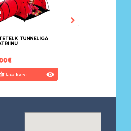
TETELK TUNNELIGA
VÕREVOODI DREWEX
ATRIINU
TÄHEKESED 120×60
HÕBEDANE/VALGE
.00
€
150.00
€
Lisa korvi
Lisa korvi