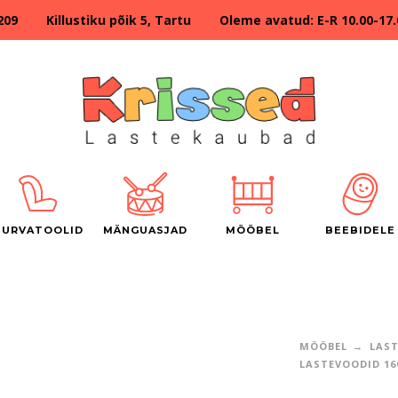
209 Killustiku põik 5, Tartu Oleme avatud: E-R 10.00-17.00
TURVATOOLID
MÄNGUASJAD
MÖÖBEL
BEEBIDELE
MÖÖBEL
LAS
LASTEVOODID 16