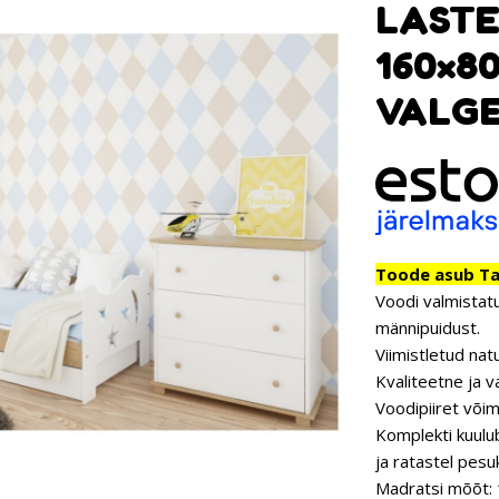
LASTE
160×8
VALGE
Toode asub Tar
Voodi valmistatu
männipuidust.
Viimistletud nat
Kvaliteetne ja v
Voodipiiret võim
Komplekti kuulu
ja ratastel pesu
Madratsi mõõt: 