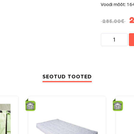
Voodi mõõt: 16
285.00
€
SEOTUD TOOTED