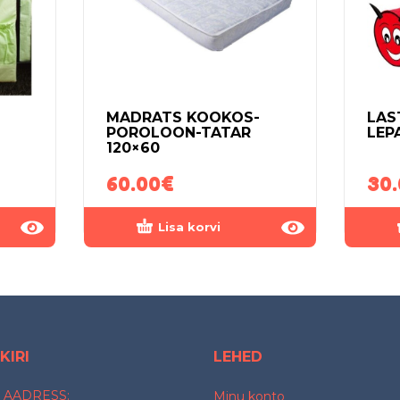
MADRATS KOOKOS-
LAS
POROLOON-TATAR
LEP
120×60
60.00
€
30
Lisa korvi
KIRI
LEHED
 AADRESS:
Minu konto