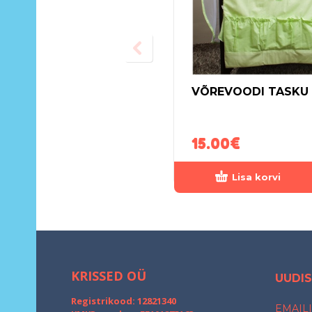
VÕREVOODI TASKU
15.00
€
Lisa korvi
KRISSED OÜ
UUDIS
Registrikood: 12821340
EMAILI