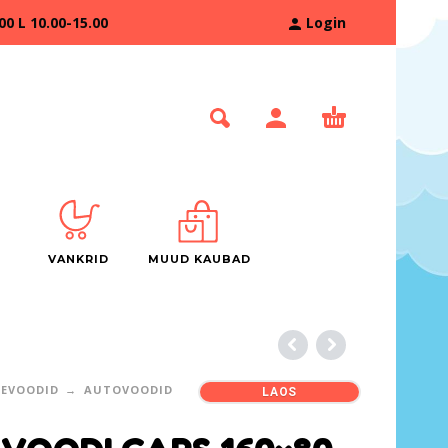
 L 10.00-15.00
Login
VANKRID
MUUD KAUBAD
TEVOODID
AUTOVOODID
LAOS