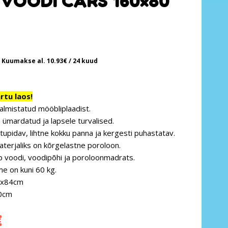
VOODI CARS 160×80
Kuumakse al.
10.93
€
/ 24 kuud
tu laos!
almistatud mööbliplaadist.
 ümardatud ja lapsele turvalised.
tupidav, lihtne kokku panna ja kergesti puhastatav.
terjaliks on kõrgelastne poroloon.
b voodi, voodipõhi ja poroloonmadrats.
e on kuni 60 kg.
0x84cm
0cm
€