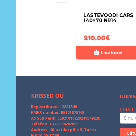
LASTEVOODI CARS
140×70 NR14
210.00
€
Lisa korvi
KRISSED OÜ
UUDIS
Registrikood: 12821340
EMAILI
KMKR number: EE101875163
AS SEB Pank: EE921010220241549226
Telefon: +372 53420209
Aadress: Killustiku põik 5, Tartu
E-R 10.00-17.00