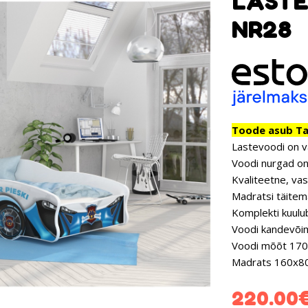
LASTE
NR28
Toode asub Tar
Lastevoodi on v
Voodi nurgad on
Kvaliteetne, vas
Madratsi täitema
Komplekti kuulu
Voodi kandevõim
Voodi mõõt 17
Madrats 160x8
220.00