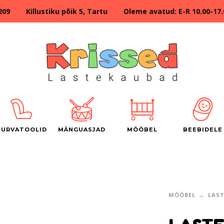
209 Killustiku põik 5, Tartu Oleme avatud: E-R 10.00-17.00
TURVATOOLID
MÄNGUASJAD
MÖÖBEL
BEEBIDELE
MÖÖBEL
LAS