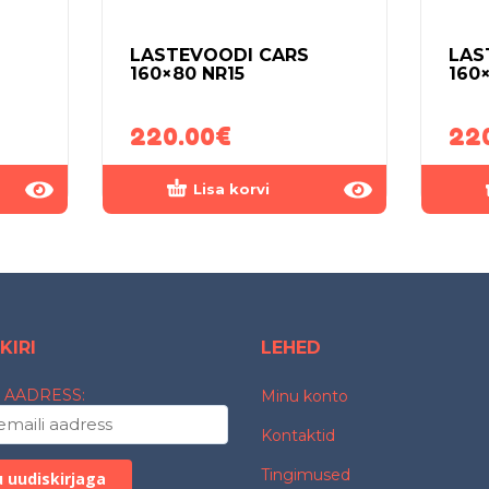
LASTEVOODI CARS
LAS
160×80 NR15
160
220.00
€
22
Lisa korvi
KIRI
LEHED
 AADRESS:
Minu konto
Kontaktid
Tingimused