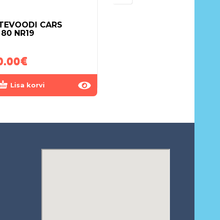
TEVOODI CARS
MADRATS KOOKOS-
×80 NR19
POROLOON-TATAR
140×80
0.00
€
85.00
€
Lisa korvi
Lisa korvi