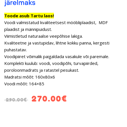
Toode asub Tartu laos!
Voodi valmistatud kvaliteetsest mööbliplaadist, MDF
plaadist ja männipuidust.
Viimistletud naturaalse veepõhise lakiga.
Kvaliteetne ja vastupidav, lihtne kokku panna, kergesti
puhastatav.
Voodipiiret võimalik paigaldada vasakule või paremale.
Komplekti kuulub: voodi, voodipõhi, turvapiirded,
poroloonmadrats ja ratastel pesukast.
Madratsi mõõt: 160x80x6
Voodi mõõt: 164×85
270.00
€
290.00
€