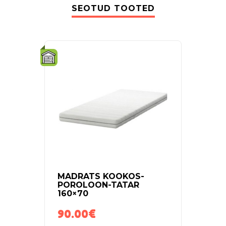
SEOTUD TOOTED
MADRATS KOOKOS-
VÕR
POROLOON-TATAR
KAEL
160×70
CAP
90.00
€
150