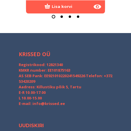
Lisa korvi
KRISSED OÜ
Registrikood: 12821340
KMKR number: EE101875163
AS SEB Pank: EE921010220241549226
Telefon: +372
53420209
Aadress: Killustiku põik 5, Tartu
E-R 10.00-17.00
L 10.00-15.00
E-mail:
info@krissed.ee
UUDISKIRI