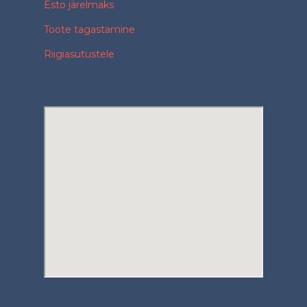
Esto järelmaks
Toote tagastamine
Riigiasutustele