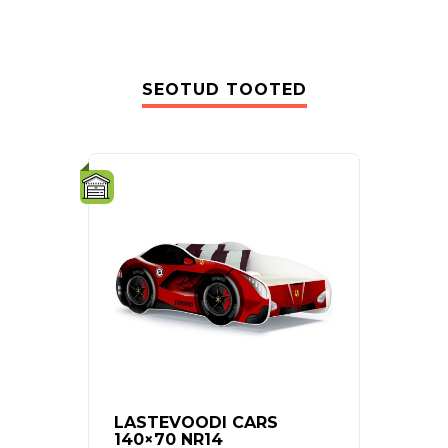
SEOTUD TOOTED
LASTEVOODI CARS
VÕR
140×70 NR14
ADEL