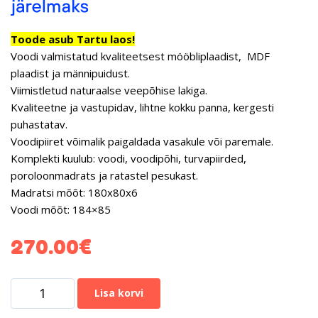
Toode asub Tartu laos!
Voodi valmistatud kvaliteetsest mööbliplaadist, MDF
plaadist ja männipuidust.
Viimistletud naturaalse veepõhise lakiga.
Kvaliteetne ja vastupidav, lihtne kokku panna, kergesti
puhastatav.
Voodipiiret võimalik paigaldada vasakule või paremale.
Komplekti kuulub: voodi, voodipõhi, turvapiirded,
poroloonmadrats ja ratastel pesukast.
Madratsi mõõt: 180x80x6
Voodi mõõt: 184×85
270.00
€
Lisa korvi