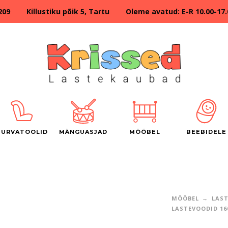
209 Killustiku põik 5, Tartu Oleme avatud: E-R 10.00-17.00
TURVATOOLID
MÄNGUASJAD
MÖÖBEL
BEEBIDELE
MÖÖBEL
LAS
LASTEVOODID 16