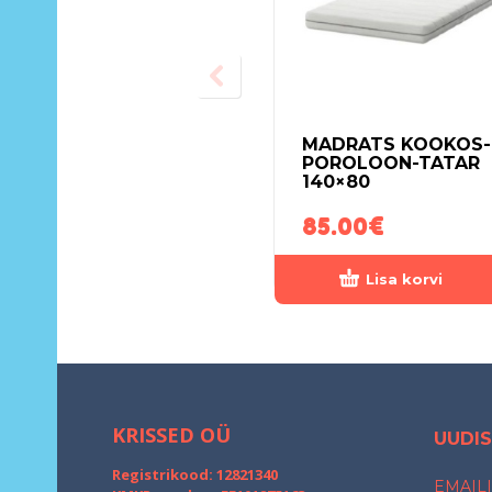
MADRATS KOOKOS-
POROLOON-TATAR
140×80
85.00
€
Lisa korvi
KRISSED OÜ
UUDIS
Registrikood: 12821340
EMAILI