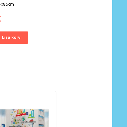
64x85cm
€
Lisa korvi