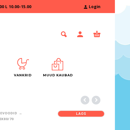
 L 10.00-15.00
Login
VANKRID
MUUD KAUBAD
TEVOODID
LAOS
0X80/70