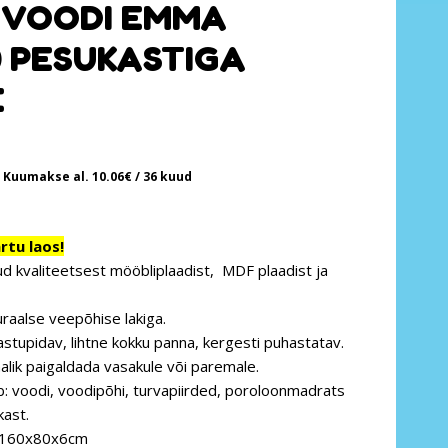
EVOODI EMMA
0 PESUKASTIGA
E
Kuumakse al.
10.06
€
/ 36 kuud
tu laos!
d kvaliteetsest mööbliplaadist, MDF plaadist ja
uraalse veepõhise lakiga.
astupidav, lihtne kokku panna, kergesti puhastatav.
alik paigaldada vasakule või paremale.
b: voodi, voodipõhi, turvapiirded, poroloonmadrats
kast.
 160x80x6cm