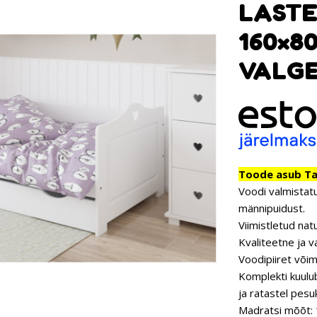
LAST
160×8
VALG
Toode asub Tar
Voodi valmistatu
männipuidust.
Viimistletud nat
Kvaliteetne ja v
Voodipiiret võim
Komplekti kuulu
ja ratastel pesu
Madratsi mõõt: