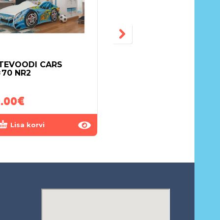
TEVOODI CARS
VÕREVOODI DREWEX
×70 NR2
ADEL 120×60
PESUKASTIGA VALGE
.00
€
175.00
€
Lisa korvi
Lisa korvi