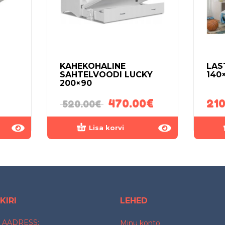
KAHEKOHALINE
LAS
SAHTELVOODI LUCKY
140
200×90
470.00
€
210
520.00
€
Lisa korvi
KIRI
LEHED
 AADRESS:
Minu konto