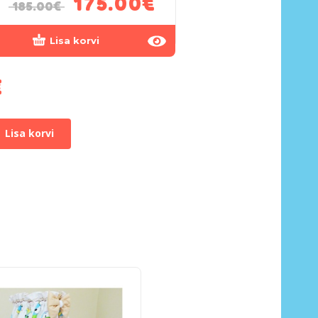
175.00
€
185.00
€
Lisa korvi
€
Lisa korvi