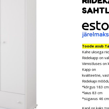
RIIDE
SAHTL
Toode asub Tar
Kahe
uksega
ri
Riidekapp
on
va
Viimistluses
on
Kapp on
kvaliteetne,
vas
Riidekapi
mõõd
*
k
õrgus
183 cm
*
laius
83 cm
*
sügavus
46 cm
Kapil on kaks to