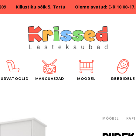
209 Killustiku põik 5, Tartu Oleme avatud: E-R 10.00-17.00
TURVATOOLID
MÄNGUASJAD
MÖÖBEL
BEEBIDELE
MÖÖBEL
KAPI