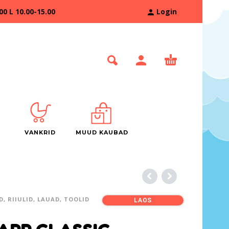
 L 10.00-15.00
Login
VANKRID
MUUD KAUBAD
D, RIIULID, LAUAD, TOOLID
LAOS