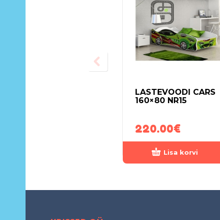
LASTEVOODI CARS
160×80 NR15
220.00
€
Lisa korvi