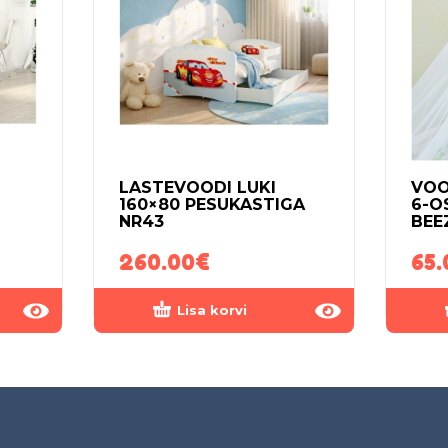
LASTEVOODI LUKI
VOO
160×80 PESUKASTIGA
6-O
NR43
BEE
260.00
€
65.
Lisa korvi