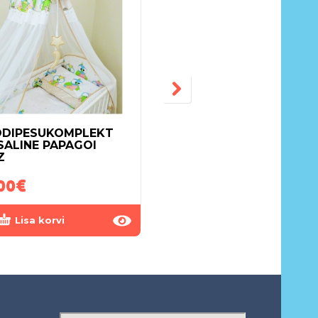
DIPESUKOMPLEKT
VOODIPESUKOMPLEK
SALINE PAPAGOI
PONI 6-OSALINE
Z
00
€
70.00
€
Lisa korvi
Lisa korvi