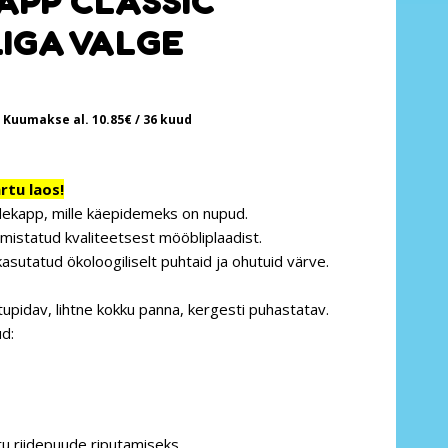
KAPP CLASSIC
IGA VALGE
Kuumakse al.
10.85
€
/ 36 kuud
tu laos!
idekapp
,
mille
käepidemeks on
nupud
.
lmistatud
kvaliteetsest
mööbliplaadist
.
kasutatud
ökoloogiliselt
puhtaid
ja
ohutuid
värve
.
tupidav
,
lihtne
kokku
panna,
kergesti
puhastatav
.
ud
:
ru riidepuude riputamiseks.