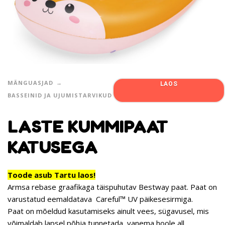
MÄNGUASJAD
LAOS
BASSEINID JA UJUMISTARVIKUD
LASTE KUMMIPAAT
KATUSEGA
Toode asub Tartu laos!
Armsa rebase graafikaga täispuhutav Bestway paat. Paat on
varustatud eemaldatava Careful™ UV päikesesirmiga.
Paat on mõeldud kasutamiseks ainult vees, sügavusel, mis
võimaldab lapsel põhja tunnetada, vanema hoole all.