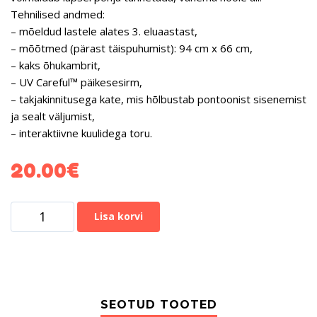
Tehnilised andmed:
– mõeldud lastele alates 3. eluaastast,
– mõõtmed (pärast täispuhumist): 94 cm x 66 cm,
– kaks õhukambrit,
– UV Careful™ päikesesirm,
– takjakinnitusega kate, mis hõlbustab pontoonist sisenemist
ja sealt väljumist,
– interaktiivne kuulidega toru.
20.00
€
Lisa korvi
SEOTUD TOOTED