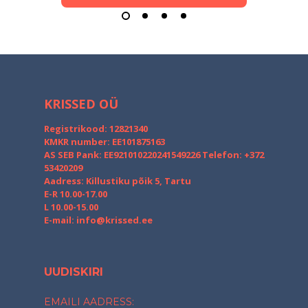
KRISSED OÜ
Registrikood: 12821340
KMKR number: EE101875163
AS SEB Pank: EE921010220241549226
Telefon: +372
53420209
Aadress: Killustiku põik 5, Tartu
E-R 10.00-17.00
L 10.00-15.00
E-mail:
info@krissed.ee
UUDISKIRI
EMAILI AADRESS: