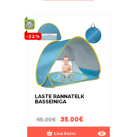
-22%
LASTE RANNATELK
TÄI
BASSEINIGA
BASS
LEPA
35.00
€
25.
45.00
€
Lisa korvi