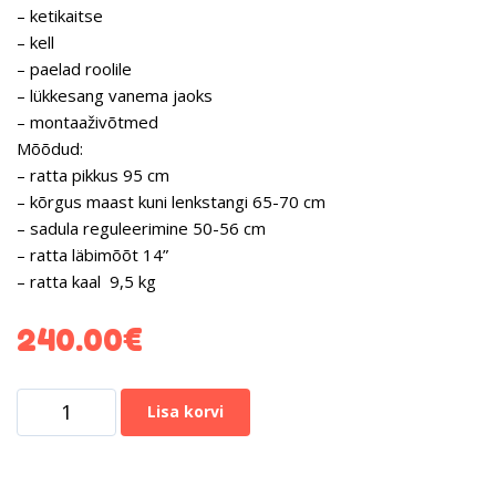
– ketikaitse
– kell
– paelad roolile
– lükkesang vanema jaoks
– montaaživõtmed
Mõõdud:
– ratta pikkus 95 cm
– kõrgus maast kuni lenkstangi 65-70 cm
– sadula reguleerimine 50-56 cm
– ratta läbimõõt 14”
– ratta kaal 9,5 kg
240.00
€
Lisa korvi