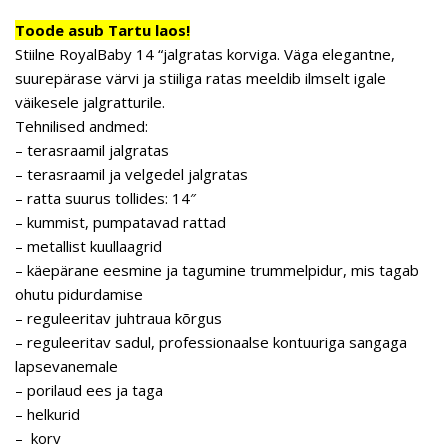
Toode asub Tartu laos!
Stiilne RoyalBaby 14 “jalgratas korviga. Väga elegantne,
suurepärase värvi ja stiiliga ratas meeldib ilmselt igale
väikesele jalgratturile.
Tehnilised andmed:
– terasraamil jalgratas
– terasraamil ja velgedel jalgratas
– ratta suurus tollides: 14″
– kummist, pumpatavad rattad
– metallist kuullaagrid
– käepärane eesmine ja tagumine trummelpidur, mis tagab
ohutu pidurdamise
– reguleeritav juhtraua kõrgus
– reguleeritav sadul, professionaalse kontuuriga sangaga
lapsevanemale
– porilaud ees ja taga
– helkurid
– korv