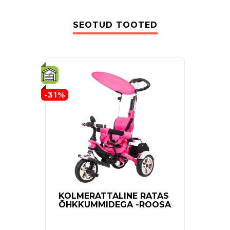
SEOTUD TOOTED
-31%
KOLMERATTALINE RATAS
LAST
ÕHKKUMMIDEGA -ROOSA
GIRL