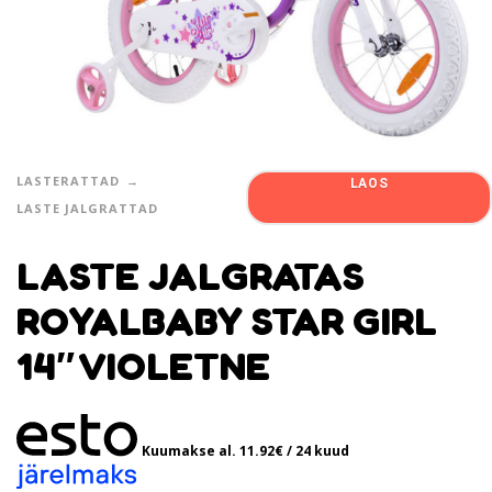
LASTERATTAD
LAOS
LASTE JALGRATTAD
LASTE JALGRATAS
ROYALBABY STAR GIRL
14″ VIOLETNE
Kuumakse al.
11.92
€
/ 24 kuud