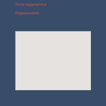
Toote tagastamine
Riigiasutustele