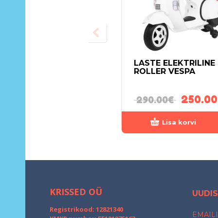
LASTE ELEKTRILINE
ROLLER VESPA
250.00
290.00
€
Lisa korvi
KRISSED OÜ
UUDIS
Registrikood: 12821340
EMAILI