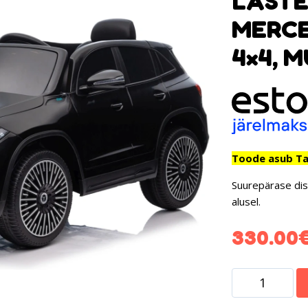
LASTE
MERCE
4×4, 
Toode asub Tar
Suurepärase dis
alusel.
330.00