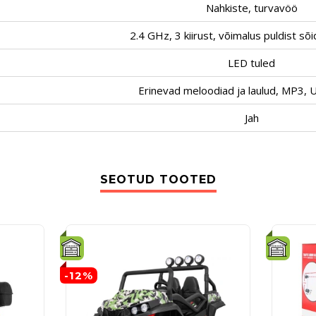
Nahkiste, turvavöö
2.4 GHz, 3 kiirust, võimalus puldist sõ
LED tuled
Erinevad meloodiad ja laulud, MP3, 
Jah
SEOTUD TOOTED
-12%