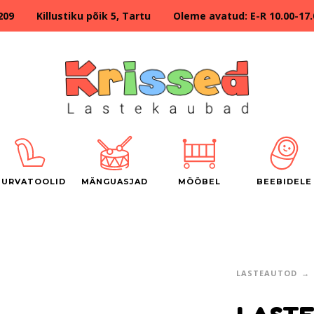
209 Killustiku põik 5, Tartu Oleme avatud: E-R 10.00-17.00
TURVATOOLID
MÄNGUASJAD
MÖÖBEL
BEEBIDELE
LASTEAUTOD