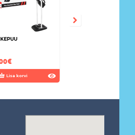
KEPUU
LASTE ELEKTRIAUTO
RAPID RACER 2.4G
00
€
230.00
€
Lisa korvi
Lisa korvi