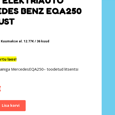
 ELEKTRIAUTO
DES BENZ EQA250
MUST
Kuumakse al.
12.77
€
/ 36 kuud
tu laos!
ainiga MercedesEQA250– toodetud litsentsi
€
Lisa korvi