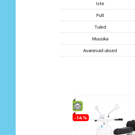
Iste
Pult
Tuled
Muusika
Avanevad uksed
-14%