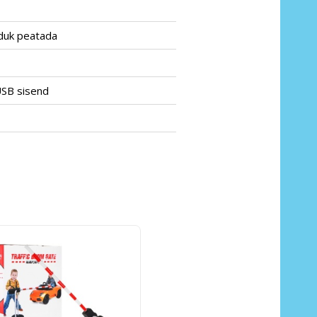
iduk peatada
USB sisend