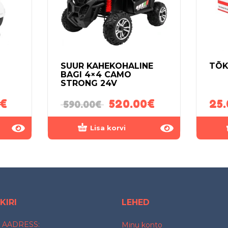
SUUR KAHEKOHALINE
TÕK
BAGI 4×4 CAMO
STRONG 24V
€
520.00
€
25.
590.00
€
Lisa korvi
KIRI
LEHED
 AADRESS:
Minu konto