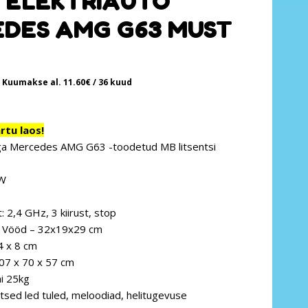
 ELEKTRIAUTO
DES AMG G63 MUST
Kuumakse al.
11.60
€
/ 36 kuud
tu laos!
ega Mercedes AMG G63 -toodetud MB litsentsi
5W
: 2,4 GHz, 3 kiirust, stop
+ Vööd – 32x19x29 cm
 x 8 cm
07 x 70 x 57 cm
i 25kg
tsed led tuled, meloodiad, helitugevuse