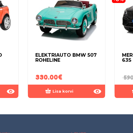
O
ELEKTRIAUTO BMW 507
MER
ROHELINE
63S
330.00
€
590
Lisa korvi