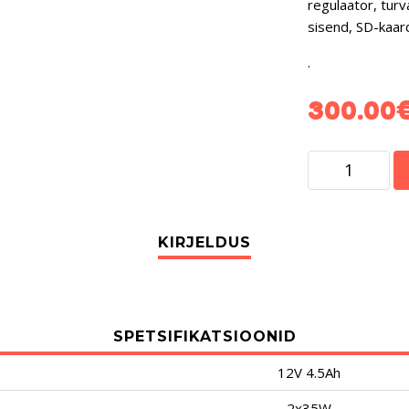
regulaator, turv
sisend, SD-kaar
.
300.00
SPETSIFIKATSIOONID
12V 4.5Ah
2x35W