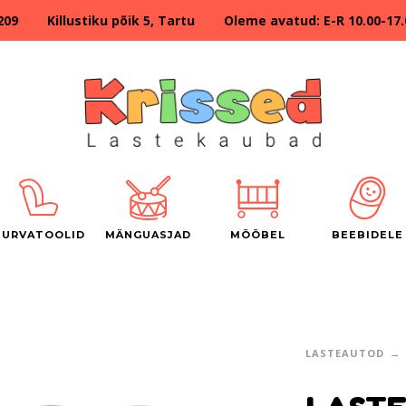
209 Killustiku põik 5, Tartu Oleme avatud: E-R 10.00-17.00
TURVATOOLID
MÄNGUASJAD
MÖÖBEL
BEEBIDELE
LASTEAUTOD