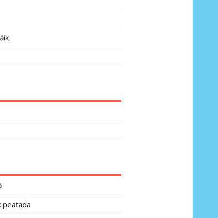
äik
ö
uk peatada