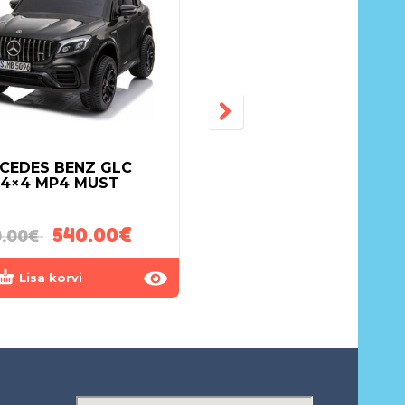
CEDES BENZ GLC
LASTE ELEKTRIAUTO
 4×4 MP4 MUST
CHEVROLET CAMARO
2SS KOLLANE
540.00
€
330.00
€
.00
€
Lisa korvi
Lisa korvi