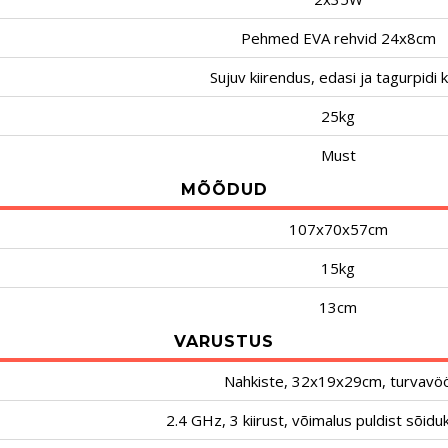
Pehmed EVA rehvid 24x8cm
Sujuv kiirendus, edasi ja tagurpidi k
25kg
Must
MÕÕDUD
107x70x57cm
15kg
13cm
VARUSTUS
Nahkiste, 32x19x29cm, turvavö
2.4 GHz, 3 kiirust, võimalus puldist sõid