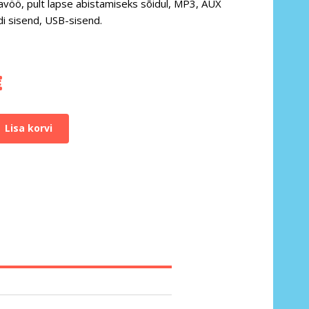
avöö, pult lapse abistamiseks sõidul, MP3, AUX
di sisend, USB-sisend.
€
Lisa korvi