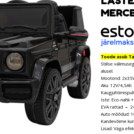
LASTE
MERCE
Toode asub Tar
Stiilse välimus
alusel.
Mootorid: 2x3
Aku: 12V/4,5Ah
Kaugjuhtimispult
Iste: Eco-nahk 
EVA rattad
–
24
Auto mõõdud: 1
Kandevõime kun
Lisad: Väga efek