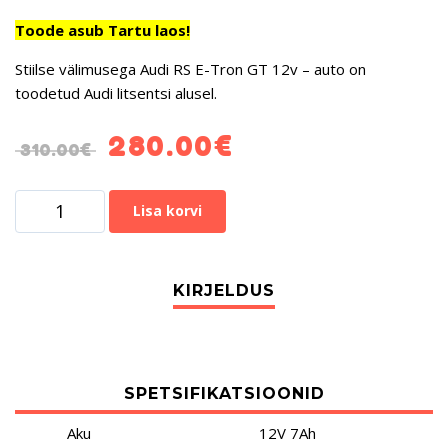
Toode asub Tartu laos!
Stiilse välimusega Audi RS E-Tron GT 12v – auto on
toodetud Audi litsentsi alusel.
280.00
€
310.00
€
Lisa korvi
SPETSIFIKATSIOONID
Aku
12V 7Ah