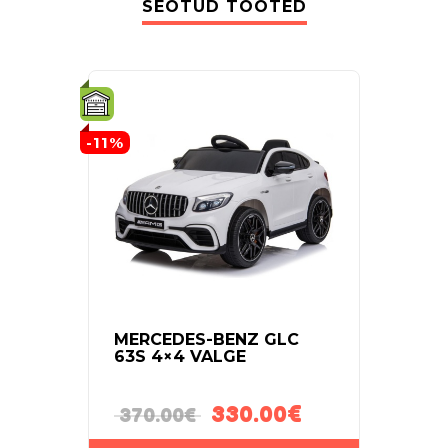
SEOTUD TOOTED
-11%
MERCEDES-BENZ GLC
ELE
63S 4×4 VALGE
ROHE
330.00
€
330
370.00
€