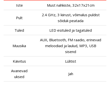
Iste
Must nahkiste, 32x17x21cm
2.4 GHz, 3 kiirust, võimalus puldist
Pult
sõiduk peatada
Tuled
LED esituled ja tagatuled
AUX, Bluetooth, FM raadio, erinevad
Muusika
meloodiad ja laulud, MP3, USB
sisend
Käivitus
Lülitist
Avanevad
Jah
uksed