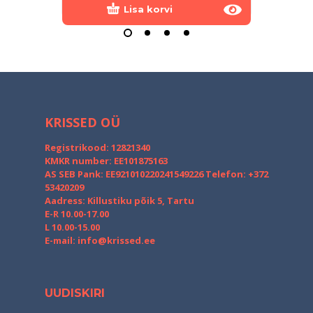
Lisa korvi
KRISSED OÜ
Registrikood: 12821340
KMKR number: EE101875163
AS SEB Pank: EE921010220241549226
Telefon: +372
53420209
Aadress: Killustiku põik 5, Tartu
E-R 10.00-17.00
L 10.00-15.00
E-mail:
info@krissed.ee
UUDISKIRI