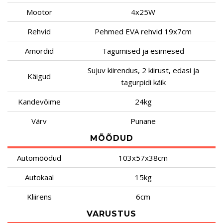
Mootor
4x25W
Rehvid
Pehmed EVA rehvid 19x7cm
Amordid
Tagumised ja esimesed
Sujuv kiirendus, 2 kiirust, edasi ja
Käigud
tagurpidi käik
Kandevõime
24kg
Värv
Punane
MÕÕDUD
Automõõdud
103x57x38cm
Autokaal
15kg
Kliirens
6cm
VARUSTUS