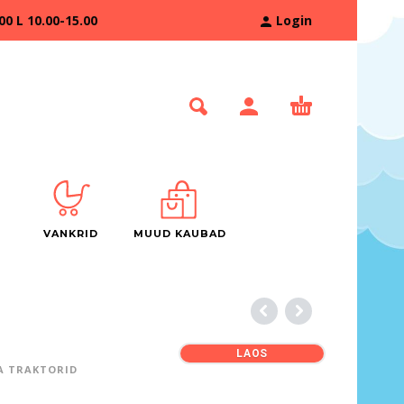
 L 10.00-15.00
Login
VANKRID
MUUD KAUBAD
LAOS
 TRAKTORID