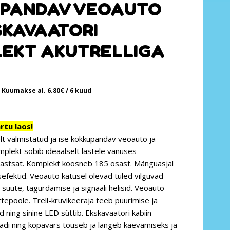
UPANDAV VEOAUTO
SKAVAATORI
EKT AKUTRELLIGA
Kuumakse al.
6.80
€
/ 6 kuud
tu laos!
lt valmistatud ja ise kokkupandav veoauto ja
mplekt sobib ideaalselt lastele vanuses
astsat. Komplekt koosneb 185 osast. Mänguasjal
usefektid. Veoauto katusel olevad tuled vilguvad
 süüte, tagurdamise ja signaali helisid. Veoauto
ettepoole. Trell-kruvikeeraja teeb puurimise ja
d ning sinine LED süttib. Ekskavaatori kabiin
adi ning kopavars tõuseb ja langeb kaevamiseks ja