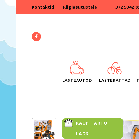
+372 5342 0
Kontaktid
Riigiasutustele
LASTEAUTOD
LASTERATTAD
KAUP TARTU
LAOS