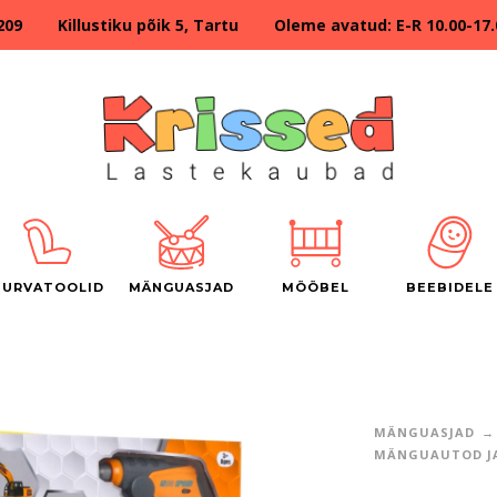
209 Killustiku põik 5, Tartu Oleme avatud: E-R 10.00-17.00
TURVATOOLID
MÄNGUASJAD
MÖÖBEL
BEEBIDELE
MÄNGUASJAD
MÄNGUAUTOD JA