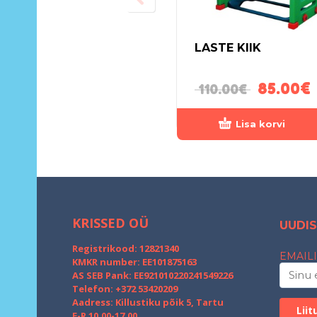
LASTE KIIK
85.00
€
110.00
€
Lisa korvi
KRISSED OÜ
UUDIS
Registrikood: 12821340
EMAILI
KMKR number: EE101875163
AS SEB Pank: EE921010220241549226
Telefon: +372 53420209
Aadress: Killustiku põik 5, Tartu
E-R 10.00-17.00