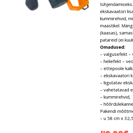
tühjendamiseks.
ekskavaatori lis
kummirehvid, mi
maastikel. Mängu
(kaasas), samas 
patareid (ei kuul
Omadused:
– valgusefekt –
– heliefekt – ve
– ettepoole kall
– ekskavaatori k
– liigutatav eks
– vahetatavad e
– kummirehvid,
– hõõrdülekanne
Pakendi mõõtm
– u 58 cm x 32,5