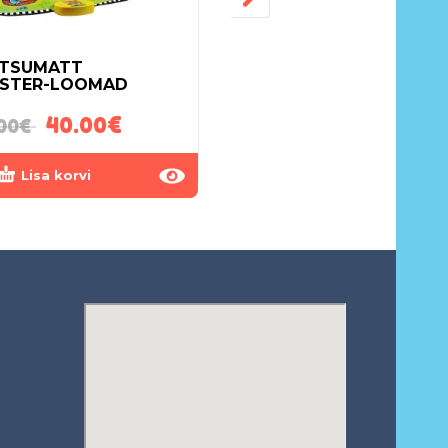
TSUMATT
LIUMÄGI 136 CM
STER-LOOMAD
KORVPALLI KORVIGA
40.00
€
160.00
€
00
€
Lisa korvi
Lisa korvi