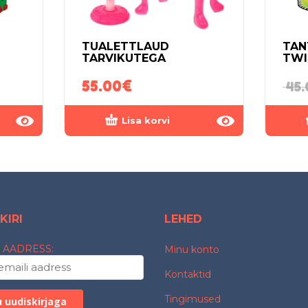
TUALETTLAUD
TAN
TARVIKUTEGA
TWI
55.00
€
45.
Lisa korvi
KIRI
LEHED
 AADRESS:
Minu konto
Kontaktid
Tingimused