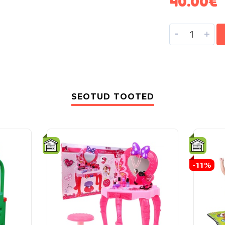
40.00
€
-
+
SEOTUD TOOTED
-11%