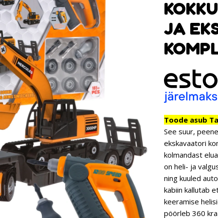
KOKK
JA EK
KOMPL
Toode asub Tar
See suur, peene
ekskavaatori ko
kolmandast elua
on heli- ja valg
ning kuuled auto
kabiin kallutab 
keeramise helisi
pöörleb 360 kra