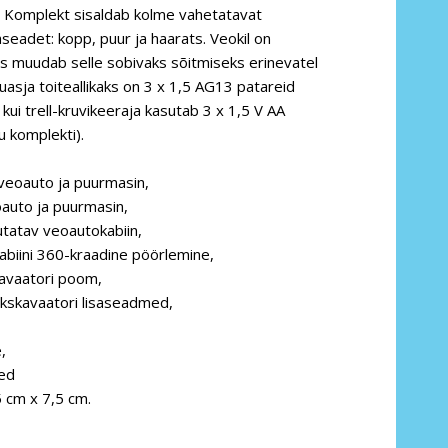
 Komplekt sisaldab kolme vahetatavat
aseadet: kopp, puur ja haarats. Veokil on
s muudab selle sobivaks sõitmiseks erinevatel
asja toiteallikaks on 3 x 1,5 AG13 patareid
kui trell-kruvikeeraja kasutab 3 x 1,5 V AA
u komplekti).
 veoauto ja puurmasin,
oauto ja puurmasin,
utatav veoautokabiin,
abiini 360-kraadine pöörlemine,
kavaatori poom,
kskavaatori lisaseadmed,
,
ed
 cm x 7,5 cm.