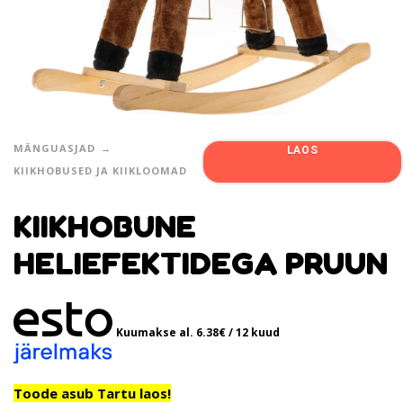
MÄNGUASJAD
LAOS
KIIKHOBUSED JA KIIKLOOMAD
KIIKHOBUNE
HELIEFEKTIDEGA PRUUN
Kuumakse al.
6.38
€
/ 12 kuud
Toode asub Tartu laos!