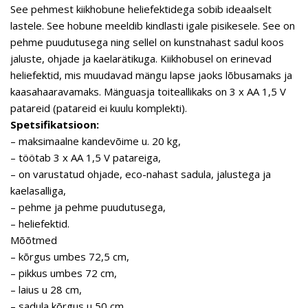
See pehmest kiikhobune heliefektidega sobib ideaalselt
lastele. See hobune meeldib kindlasti igale pisikesele. See on
pehme puudutusega ning sellel on kunstnahast sadul koos
jaluste, ohjade ja kaelarätikuga. Kiikhobusel on erinevad
heliefektid, mis muudavad mängu lapse jaoks lõbusamaks ja
kaasahaaravamaks. Mänguasja toiteallikaks on 3 x AA 1,5 V
patareid (patareid ei kuulu komplekti).
Spetsifikatsioon:
– maksimaalne kandevõime u. 20 kg,
– töötab 3 x AA 1,5 V patareiga,
– on varustatud ohjade, eco-nahast sadula, jalustega ja
kaelasalliga,
– pehme ja pehme puudutusega,
– heliefektid.
Mõõtmed
– kõrgus umbes 72,5 cm,
– pikkus umbes 72 cm,
– laius u 28 cm,
– sadula kõrgus u 50 cm.