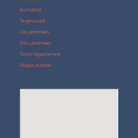
Kontaktid
Tingimused
Liisi järelmaks
Esto järelmaks
Toote tagastamine
Riigiasutustele