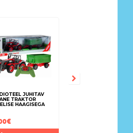
-15%
DIOTEEL JUHITAV
RAADIOTEEL JUHITAV
ANE TRAKTOR
EKSKAVAATOR 2.4GH
ELISE HAAGISEGA
00
€
55.00
€
65.00
€