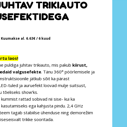
UHTAV TRIKIAUTO
SEFEKTIDEGA
Kuumakse al.
6.63
€
/ 6 kuud
tu laos!
e puldiga juhitav trikiauto, mis pakub
kiirust,
gedaid valgusefekte
. Tänu 360° pöörlemisele ja
struktsioonile jätkub sõit ka pärast
ED-tuled ja auruefekt loovad mulje suitsust,
u tõeliseks show’ks.
 kummist rattad sobivad nii sise- kui ka
s kasutamiseks ega kahjusta pindu. 2,4 GHz
teem tagab stabiilse ühenduse ning demorežiim
iseseisvalt trikke sooritada.