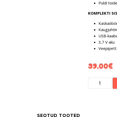
Puldi toid
KOMPLEKTI SIS
Kaskadöör
Kaugjuhtim
USB-kaabe
3,7 V aku
Veepipett
39.00
€
SEOTUD TOOTED