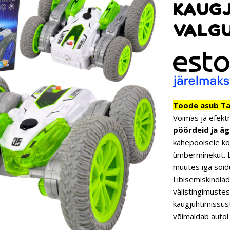
KAUGJ
VALGU
Toode asub Tar
Võimas ja efektn
pöördeid ja ä
kahepoolsele kon
ümberminekut. L
muutes iga sõid
Libisemiskindlad
välistingimuste
kaugjuhtimissüs
võimaldab autol 