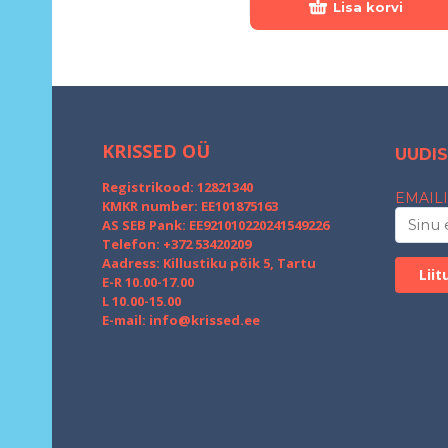
Lisa korvi
KRISSED OÜ
UUDIS
Registrikood: 12821340
EMAILI
KMKR number: EE101875163
AS SEB Pank: EE921010220241549226
Telefon: +372 53420209
Aadress: Killustiku põik 5, Tartu
E-R 10.00-17.00
L 10.00-15.00
E-mail:
info@krissed.ee