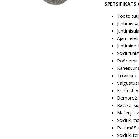
SPETSIFIKATS
Toote tüüp
Juhtimiss
Juhtimisul
Ajam: elekt
Juhtimine:
Sõidufunkt
Pöörlemin
Kahesuunal
Triivimine:
Valgustuse
Eriefekt: 
Demorežii
Rattad: ku
Materjal: k
Sõiduki m
Paki mõõt
Sõiduki toi