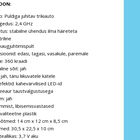
IOON:
: Puldiga juhitav trikiauto
agedus: 2,4 GHz
atus: stabiilne ühendus ilma häireteta
riline
 kaugjuhtimispult
sioonid: edasi, tagasi, vasakule, paremale
e: 360 kraadi
ine sõit: jah
 jah, tänu liikuvatele kätele
fektid: kahevärvilised LED-id
veeaur taustvalgustusega
m: jah
mmist, libisemisvastased
valiteetne plastik
õõtmed: 14 cm x 12 cm x 8,5 cm
med: 30,5 x 22,5 x 10 cm
teallikas: 3,7 V aku