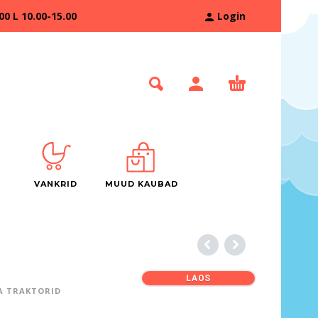
 L 10.00-15.00
Login
VANKRID
MUUD KAUBAD
LAOS
 TRAKTORID