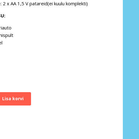
e: 2 x AA 1,5 V patareid(ei kuulu komplekti)
U:
iauto
ispult
l
Lisa korvi