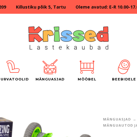
209 Killustiku põik 5, Tartu Oleme avatud: E-R 10.00-17.00
TURVATOOLID
MÄNGUASJAD
MÖÖBEL
BEEBIDELE
MÄNGUASJAD
MÄNGUAUTOD JA