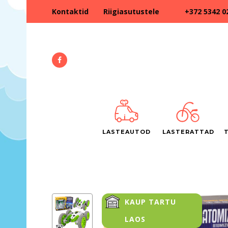
+372 5342 0
Kontaktid
Riigiasutustele
LASTEAUTOD
LASTERATTAD
KAUP TARTU
LAOS