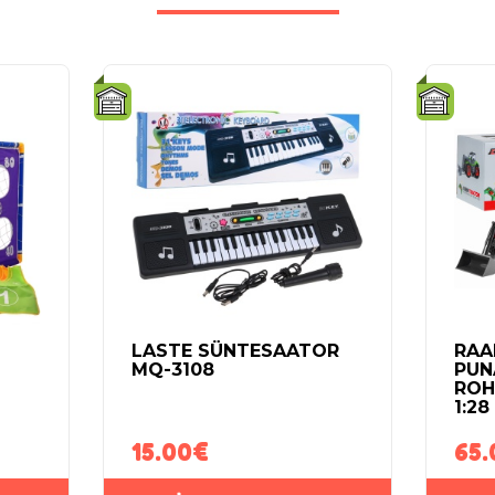
LASTE SÜNTESAATOR
RAA
MQ-3108
PUN
ROH
1:28
15.00
€
65.