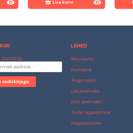
Lisa korvi
KIRI
LEHED
 AADRESS:
Minu konto
Kontaktid
Tingimused
Liisi järelmaks
Esto järelmaks
Toote tagastamine
Riigiasutustele