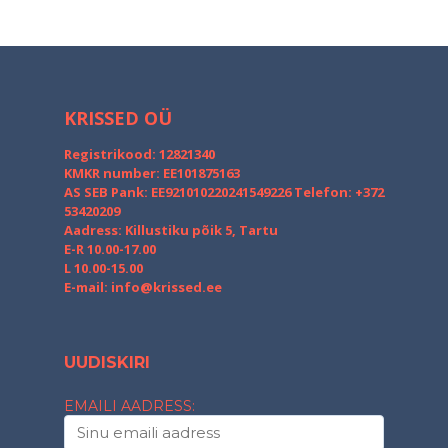
KRISSED OÜ
Registrikood: 12821340
KMKR number: EE101875163
AS SEB Pank: EE921010220241549226
Telefon: +372
53420209
Aadress: Killustiku põik 5, Tartu
E-R 10.00-17.00
L 10.00-15.00
E-mail:
info@krissed.ee
UUDISKIRI
EMAILI AADRESS: