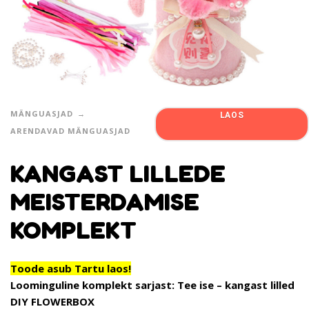
MÄNGUASJAD
LAOS
ARENDAVAD MÄNGUASJAD
KANGAST LILLEDE
MEISTERDAMISE
KOMPLEKT
Toode asub Tartu laos!
Loominguline komplekt sarjast: Tee ise – kangast lilled
DIY FLOWERBOX