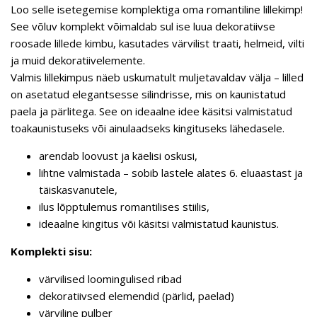
Loo selle isetegemise komplektiga oma romantiline lillekimp!
See võluv komplekt võimaldab sul ise luua dekoratiivse
roosade lillede kimbu, kasutades värvilist traati, helmeid, vilti
ja muid dekoratiivelemente.
Valmis lillekimpus näeb uskumatult muljetavaldav välja – lilled
on asetatud elegantsesse silindrisse, mis on kaunistatud
paela ja pärlitega. See on ideaalne idee käsitsi valmistatud
toakaunistuseks või ainulaadseks kingituseks lähedasele.
arendab loovust ja käelisi oskusi,
lihtne valmistada – sobib lastele alates 6. eluaastast ja
täiskasvanutele,
ilus lõpptulemus romantilises stiilis,
ideaalne kingitus või käsitsi valmistatud kaunistus.
Komplekti sisu:
värvilised loomingulised ribad
dekoratiivsed elemendid (pärlid, paelad)
värviline pulber