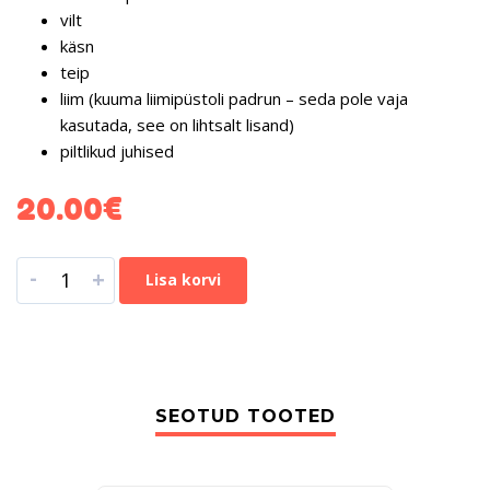
vilt
käsn
teip
liim (kuuma liimipüstoli padrun – seda pole vaja
kasutada, see on lihtsalt lisand)
piltlikud juhised
20.00
€
-
+
Lisa korvi
SEOTUD TOOTED