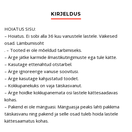
HOIATUS SISU:
– Hoiatus. Ei sobi alla 36 kuu vanustele lastele. Väikesed
osad. Lämbumisoht
. – Tooted ei ole mõeldud tarbimiseks.
– Ärge jätke karmide ilmastikutingimuste ega tule kätte.
– Kasutage ettenähtud otstarbel.
– Ärge ignoreerige vanuse soovitusi.
– Ärge kasutage kahjustatud toodet.
– Kokkupanekuks on vaja täiskasvanut.
– Ärge hoidke kokkupanemata osi lastele kättesaadavas
kohas.
– Pakend ei ole mänguasi. Mänguasja peaks lahti pakkima
täiskasvanu ning pakend ja selle osad tuleb hoida lastele
kättesaamatus kohas.