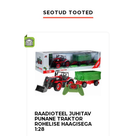
SEOTUD TOOTED
-18%
RAADIOTEEL JUHITAV
LAST
PUNANE TRAKTOR
KOM
ROHELISE HAAGISEGA
1:28