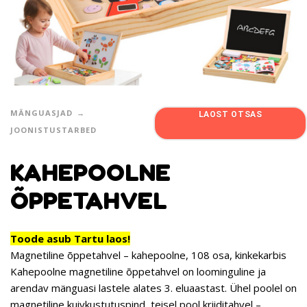
MÄNGUASJAD
LAOST OTSAS
JOONISTUSTARBED
KAHEPOOLNE
ÕPPETAHVEL
Toode asub Tartu laos!
Magnetiline õppetahvel – kahepoolne, 108 osa, kinkekarbis
Kahepoolne magnetiline õppetahvel on loominguline ja
arendav mänguasi lastele alates 3. eluaastast. Ühel poolel on
magnetiline kuivkustutuspind, teisel pool kriiditahvel –