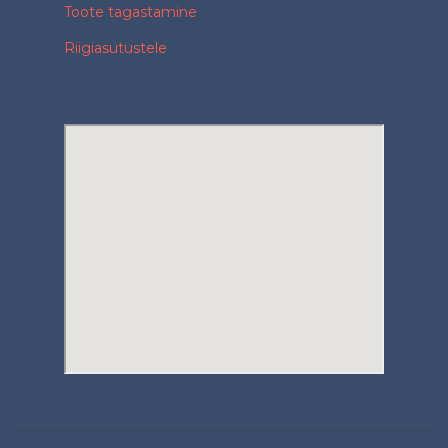
Toote tagastamine
Riigiasutustele