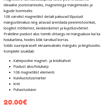
ideaalne joonistamiseks, magnetitega mängimiseks ja
lugude loomiseks.
108 värvilist magnetilist detaili pakuvad lõputuid
mänguvõimalusi ning aitavad arendada peenmotoorikat,
loogilist mõtlemist, keskendumist ja kujutlusvõimet.
Praktiline puidust alus toimib ühtaegu nii mängualuse kui ka
hoiukarbina, hoides kõik tarvikud korras.
Sobib suurepäraselt ekraanivabaks mänguks ja kingituseks.
Komplekt sisaldab:
Kahepoolne magnet- ja kriiditahvel
Puidust alus/hoiukarp
108 magnetilist elementi
Kuivkustutusmarker
Kriit
Puhastuskäsn
20.00
€